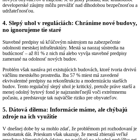
developerské záujmy môžu prevážiť nad dlhodobou bezpečnosťou a
udržateľnosťou.
4. Slepý uhol v reguláciách: Chránime nové budovy,
no ignorujeme tie staré
Stavebné predpisy sú kľúčovým nástrojom na zabezpečenie
odolnosti mestskej infraštruktúry. Mestá sa naozaj sústredia na
budúcnosť – až 81 % z nich má alebo vyvíja stavebné predpisy
zamerané na odolnosť nových budov.
Problém však nastáva pri existujúcich budovách, ktoré tvoria drvivú
väčšinu mestského prostredia. Iba 57 % miest má zavedené
ekvivalentné predpisy na rekonštrukciu a modernizáciu starších
budov. Tento regulačný slepý uhol je kritický, pretože práve starší a
menej odolný bytový fond je najzraniteľnejší voči extrémnemu
počasiu, a predstavuje tak najväčšie riziko pre obyvateľov.
5. Dátová dilema: Informácie máme, ale chýbajú
zdroje na ich využitie
V dnešnej dobe by sa mohlo zdať, že problémom pri rozhodovaní je
nedostatok dát. Prieskum však ukazuje, že mestá zbierajú veľké
množstvo klimatických údajov, no narážajú na zásadné prekážky pri