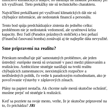
ich využívaní. Tieto prekážky nie sú technického charakteru.
Najväčšími prekážkami pri využívaní klimatických dát nie sú
chýbajúce informácie, ale nedostatok financií a personálu.
Tento bod spája predchádzajúce zistenia do jedného celku:
problémom nie je nedostatok vedomostí, ale systémová kríza
kapacity. Bez ľudí (Paradox prázdnych stoličiek) a bez peňazí
(Finančná časovaná bomba) zostávajú aj tie najlepšie dáta nevyužité.
Sme pripravení na realitu?
Prieskum neodhaľuje päť samostatných problémov, ale jeden
ústredný: európske mestá sú uviaznuté v pasci medzi plánovaním a
realizáciou. Ambiciózne stratégie narážajú na tvrdú realitu
chýbajúcich zamestnancov, neexistujúcich rozpočtov a
nedôsledných politík, čo vedie k paradoxným rozhodnutiam, ako je
povoľovanie výstavby v záplavových zónach.
Plány na papieri nestačia. Ak chceme naše mestá skutočne ochrániť,
musíme prejsť od stratégie k realizácii.
Keď sa pozriete na svoje mesto, veríte, že je skutočne pripravené na
to, čo prichádza?
JRi