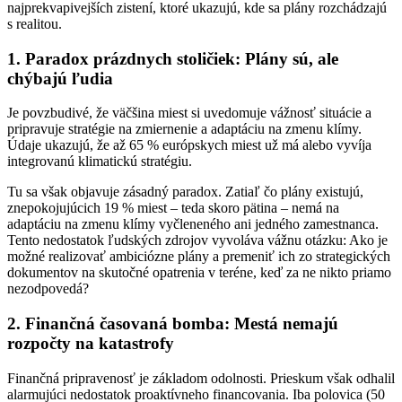
najprekvapivejších zistení, ktoré ukazujú, kde sa plány rozchádzajú
s realitou.
1. Paradox prázdnych stoličiek: Plány sú, ale
chýbajú ľudia
Je povzbudivé, že väčšina miest si uvedomuje vážnosť situácie a
pripravuje stratégie na zmiernenie a adaptáciu na zmenu klímy.
Údaje ukazujú, že až 65 % európskych miest už má alebo vyvíja
integrovanú klimatickú stratégiu.
Tu sa však objavuje zásadný paradox. Zatiaľ čo plány existujú,
znepokojujúcich 19 % miest – teda skoro pätina – nemá na
adaptáciu na zmenu klímy vyčleneného ani jedného zamestnanca.
Tento nedostatok ľudských zdrojov vyvoláva vážnu otázku: Ako je
možné realizovať ambiciózne plány a premeniť ich zo strategických
dokumentov na skutočné opatrenia v teréne, keď za ne nikto priamo
nezodpovedá?
2. Finančná časovaná bomba: Mestá nemajú
rozpočty na katastrofy
Finančná pripravenosť je základom odolnosti. Prieskum však odhalil
alarmujúci nedostatok proaktívneho financovania. Iba polovica (50