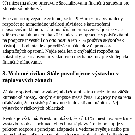
%) miest má alebo pripravuje špecializovanú finančnú stratégiu pre
klimatickú odolnosť.
Ešte znepokojivejšie je zistenie, že len 9 % miest má vyhradený
rozpočet na mimoriadne udalosti súvisiace s katastrofami
spôsobenými klímou. Táto finančná nepripravenosť je ešte viac
zdôraznená faktom, že iba 20 % miest spolupracuje s poisťovňami
na podpore investícií do odolnosti a len 7 % používa akýkoľvek
nástroj na hodnotenie a prioritizáciu nákladov či prínosov
adaptačných opatrení. Nejde teda len o chýbajúci rozpočet na
katastrofy, ale o absenciu základných mechanizmov pre strategické
finančné plánovanie.
3. Vedomé riziko: Stále povoľujeme výstavbu v
záplavových zónach
Záplavy spôsobené prívalovými dažďami patria medzi tri najväčšie
klimatické hrozby, ktorým európske mestá čelia. Logicky by sa teda
očakávalo, že mestské plánovanie bude aktívne brániť ďalšej
výstavbe v rizikových oblastiach.
Realita je však iná. Prieskum ukázal, že až 13 % miest neobmedzuje
výstavbu v oblastiach náchylných na záplavy. Tento prístup je v
príkrom rozpore s princípmi adaptácie a vedome zvyšuje riziko pre
nových obyvateľov a majetok. Je to jasný príklad, kde krátkodobé