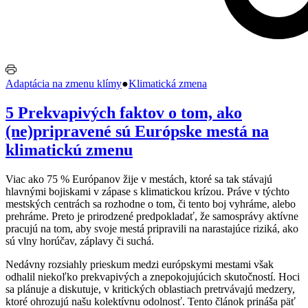
Adaptácia na zmenu klímy
●
Klimatická zmena
5 Prekvapivých faktov o tom, ako
(ne)pripravené sú Európske mestá na
klimatickú zmenu
Viac ako 75 % Európanov žije v mestách, ktoré sa tak stávajú
hlavnými bojiskami v zápase s klimatickou krízou. Práve v týchto
mestských centrách sa rozhodne o tom, či tento boj vyhráme, alebo
prehráme. Preto je prirodzené
predpokladať, že samosprávy aktívne
pracujú na tom, aby svoje mestá pripravili na narastajúce riziká, ako
sú vlny horúčav, záplavy či suchá.
Nedávny rozsiahly prieskum medzi európskymi mestami však
odhalil niekoľko prekvapivých a znepokojujúcich skutočností. Hoci
sa plánuje a diskutuje, v kritických oblastiach pretrvávajú medzery,
ktoré ohrozujú našu kolektívnu odolnosť. Tento článok prináša päť