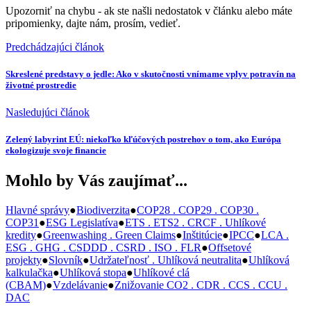
Upozorniť na chybu
- ak ste našli nedostatok v článku alebo máte
pripomienky, dajte nám, prosím, vedieť.
Predchádzajúci článok
Skreslené predstavy o jedle: Ako v skutočnosti vnímame vplyv potravín na
životné prostredie
Nasledujúci článok
Zelený labyrint EÚ: niekoľko kľúčových postrehov o tom, ako Európa
ekologizuje svoje financie
Mohlo by Vás zaujímať...
Hlavné správy
●
Biodiverzita
●
COP28 . COP29 . COP30 .
COP31
●
ESG Legislatíva
●
ETS . ETS2 . CRCF . Uhlíkové
kredity
●
Greenwashing . Green Claims
●
Inštitúcie
●
IPCC
●
LCA .
ESG . GHG . CSDDD . CSRD . ISO . FLR
●
Offsetové
projekty
●
Slovník
●
Udržateľnosť . Uhlíková neutralita
●
Uhlíková
kalkulačka
●
Uhlíková stopa
●
Uhlíkové clá
(CBAM)
●
Vzdelávanie
●
Znižovanie CO2 . CDR . CCS . CCU .
DAC