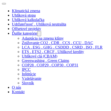
Klimatická zmena
Uhlíková stopa
Uhlíková kalkulačka
Udržateľnosť . Uhlíková neutralita
Offsetové projekty
Ďalšie kategórie
Adaptácia na zmenu klímy
Znižovanie CO2 . CDR . CCS . CCU . DAC
LCA . ESG . GHG . CSDDD . CSRD . ISO . FLR
ETS . ETS2 . CRCF . Uhlíkové kredity
Uhlíkové clá (CBAM)
Greenwashing . Green Claims
COP28 . COP29 . COP30 . COP31
IPCC
Inštitúcie
Vzdelávanie
Slovník
O nás
Kontakt