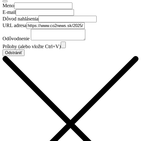
Meno
E-mail
Dôvod nahlásenia
URL adresa
Odôvodnenie
Prílohy (alebo vložte Ctrl+V)
Odstrániť