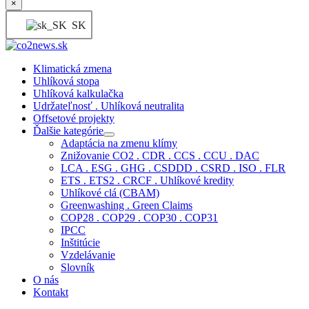
×
SK
Klimatická zmena
Uhlíková stopa
Uhlíková kalkulačka
Udržateľnosť . Uhlíková neutralita
Offsetové projekty
Ďalšie kategórie
Adaptácia na zmenu klímy
Znižovanie CO2 . CDR . CCS . CCU . DAC
LCA . ESG . GHG . CSDDD . CSRD . ISO . FLR
ETS . ETS2 . CRCF . Uhlíkové kredity
Uhlíkové clá (CBAM)
Greenwashing . Green Claims
COP28 . COP29 . COP30 . COP31
IPCC
Inštitúcie
Vzdelávanie
Slovník
O nás
Kontakt