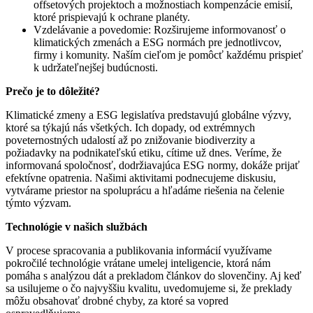
offsetových projektoch a možnostiach kompenzácie emisií,
ktoré prispievajú k ochrane planéty.
Vzdelávanie a povedomie: Rozširujeme informovanosť o
klimatických zmenách a ESG normách pre jednotlivcov,
firmy i komunity. Naším cieľom je pomôcť každému prispieť
k udržateľnejšej budúcnosti.
Prečo je to dôležité?
Klimatické zmeny a ESG legislatíva predstavujú globálne výzvy,
ktoré sa týkajú nás všetkých. Ich dopady, od extrémnych
poveternostných udalostí až po znižovanie biodiverzity a
požiadavky na podnikateľskú etiku, cítime už dnes. Veríme, že
informovaná spoločnosť, dodržiavajúca ESG normy, dokáže prijať
efektívne opatrenia. Našimi aktivitami podnecujeme diskusiu,
vytvárame priestor na spoluprácu a hľadáme riešenia na čelenie
týmto výzvam.
Technológie v našich službách
V procese spracovania a publikovania informácií využívame
pokročilé technológie vrátane umelej inteligencie, ktorá nám
pomáha s analýzou dát a prekladom článkov do slovenčiny. Aj keď
sa usilujeme o čo najvyššiu kvalitu, uvedomujeme si, že preklady
môžu obsahovať drobné chyby, za ktoré sa vopred