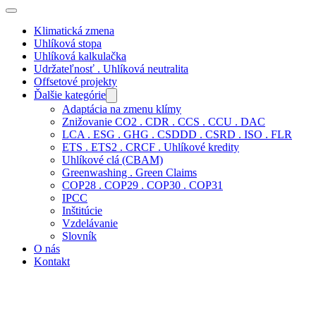
Klimatická zmena
Uhlíková stopa
Uhlíková kalkulačka
Udržateľnosť . Uhlíková neutralita
Offsetové projekty
Ďalšie kategórie
Adaptácia na zmenu klímy
Znižovanie CO2 . CDR . CCS . CCU . DAC
LCA . ESG . GHG . CSDDD . CSRD . ISO . FLR
ETS . ETS2 . CRCF . Uhlíkové kredity
Uhlíkové clá (CBAM)
Greenwashing . Green Claims
COP28 . COP29 . COP30 . COP31
IPCC
Inštitúcie
Vzdelávanie
Slovník
O nás
Kontakt