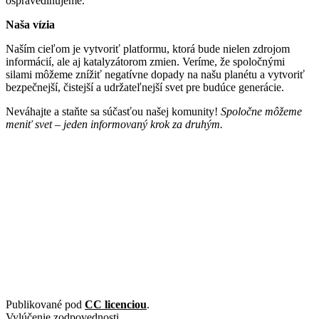
ospravedlňujeme.
Naša vízia
Naším cieľom je vytvoriť platformu, ktorá bude nielen zdrojom
informácií, ale aj katalyzátorom zmien. Veríme, že spoločnými
silami môžeme znížiť negatívne dopady na našu planétu a vytvoriť
bezpečnejší, čistejší a udržateľnejší svet pre budúce generácie.
Neváhajte a staňte sa súčasťou našej komunity!
Spoločne môžeme
meniť svet – jeden informovaný krok za druhým.
Publikované pod
CC licenciou
.
Vylúčenie zodpovednosti