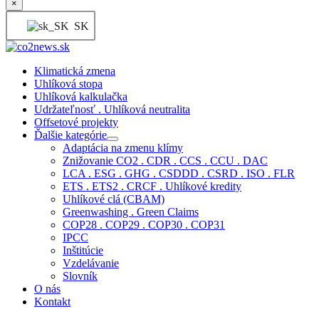
×
SK
Klimatická zmena
Uhlíková stopa
Uhlíková kalkulačka
Udržateľnosť . Uhlíková neutralita
Offsetové projekty
Ďalšie kategórie
Adaptácia na zmenu klímy
Znižovanie CO2 . CDR . CCS . CCU . DAC
LCA . ESG . GHG . CSDDD . CSRD . ISO . FLR
ETS . ETS2 . CRCF . Uhlíkové kredity
Uhlíkové clá (CBAM)
Greenwashing . Green Claims
COP28 . COP29 . COP30 . COP31
IPCC
Inštitúcie
Vzdelávanie
Slovník
O nás
Kontakt