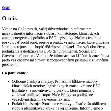
Späť
O nás
Vitajte na Co2news.sk, vašej dôveryhodnej platforme pre
najaktuálnejšie informácie z oblasti klimatológie, klimatických
zmien, energetickej politiky a ESG legislatívy. Naším cieľom je
poskytovať prehľadné, presné a praktické informácie, ktoré umožnia
širokej verejnosti pochopiť dôležitosť udržateľného spôsobu života,
podnikania a dodržiavania ESG (Environmental, Social, and
Governance) noriem. Veríme, že informácie sú kľúčom k zmenám, a
preto vás chceme inšpirovať k zodpovednému prístupu k životnému
prostrediu.
Čo ponúkame?
Odborné články a analýzy: Prinášame hĺbkové rozbory
klimatických trendov, legislatívnych zmien, vrátane ESG
legislatívy, a inovatívnych projektov, ktoré pomáhajú
znižovať uhlíkovú stopu. Naše články sú podložené
vedeckými dátami a overené faktami.
Praktické nástroje: Pomáhame vám vypočítať vašu uhlíkovú
stopu a identifikovať kroky na jej zníženie. Informujeme o