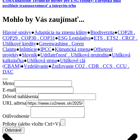
ESMA finalizuje Technické normy pre ESG ratingy: Európska únia
posilňuje transparentnosť a integritu trhu
Mohlo by Vás zaujímať...
Hlavné správy
●
Adaptácia na zmenu klímy
●
Biodiverzita
●
COP28 .
COP29 . COP30 . COP31
●
ESG Legislatíva
●
ETS . ETS2 . CRCF .
Uhlíkové kredity
●
Greenwashing . Green
Claims
●
Inštitúcie
●
IPCC
●
Klimatická zmena
●
Offsetové
projekty
●
Slovník
●
Udržateľnosť . Uhlíková neutralita
●
Uhlíková
kalkulačka
●
Uhlíková stopa
●
Uhlíkové clá
(CBAM)
●
Vzdelávanie
●
Znižovanie CO2 . CDR . CCS . CCU .
DAC
Meno
E-mail
Dôvod nahlásenia
URL adresa
Odôvodnenie
Prílohy (alebo vložte Ctrl+V)
Odstrániť