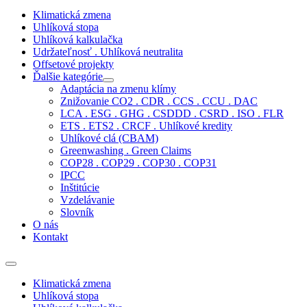
Klimatická zmena
Uhlíková stopa
Uhlíková kalkulačka
Udržateľnosť . Uhlíková neutralita
Offsetové projekty
Ďalšie kategórie
Adaptácia na zmenu klímy
Znižovanie CO2 . CDR . CCS . CCU . DAC
LCA . ESG . GHG . CSDDD . CSRD . ISO . FLR
ETS . ETS2 . CRCF . Uhlíkové kredity
Uhlíkové clá (CBAM)
Greenwashing . Green Claims
COP28 . COP29 . COP30 . COP31
IPCC
Inštitúcie
Vzdelávanie
Slovník
O nás
Kontakt
Klimatická zmena
Uhlíková stopa