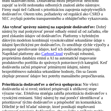
bráni škálovateľnosti. Dodávatelia môžu prejavovať neochotu
zapojiť sa kvôli nedostatku odborných znalostí alebo nástrojov.
Firmy majú tiež ťažkosti s prioritizáciou zapojenia najvplyvnejších
dodávateľov. Okrem toho, požiadavky od regulácií ako CSRD a
SEC zvyšujú potrebu transparentného a obhájiteľného vykazovania.
Ako vybrať správny nástroj na zapojenie dodávateľov:
Dobrý
nástroj by mal poskytovať presné odhady emisií už od začiatku, ešte
pred získaním údajov od dodávateľov. Platformy s hybridným
dátovým modelom kombinujú vysokokvalitné sekundárne údaje s
údajmi špecifickými pre dodávateľov, čo umožňuje rýchle výpočty a
postupné spresňovanie údajov, keď ich dodávatelia prispievajú.
Napríklad platformy ako
CarbonCloud
využívajú robustnú,
proprietárnu databázu emisií a AI na automatické mapovanie
produktového portfólia do správnych potravinových kategórií. Keď
dodávatelia začnú prispievať primárnymi údajmi, nástroj
bezproblémovo nahrádza sekundárne hodnoty, čím sa časom
zlepšuje presnosť údajov bez potreby manuálneho prepočítavania.
Prioritizácia dodávateľov a sieťová spolupráca:
Nie všetci
dodávatelia sú si rovní; niektorí prispievajú k uhlíkovej stope
výrazne viac. Efektívna stratégia zahŕňa prioritizáciu dodávateľov s
vysokými emisiami. Silný nástroj by mal pomôcť identifikovať a
prioritizovať týchto dodávateľov a prispôsobiť im komunikáciu.
Dôležité je tiež hľadať nástroje, ktoré ponúkajú stupňovanú