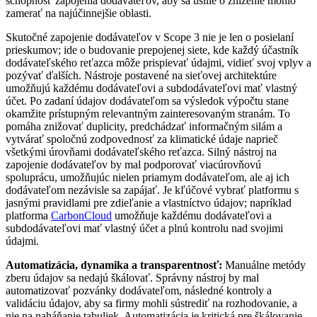
schopnosť zapojenia dodávateľov, aby sa úsilie o zníženie mohlo
zamerať na najúčinnejšie oblasti.
Skutočné zapojenie dodávateľov v Scope 3 nie je len o posielaní
prieskumov; ide o budovanie prepojenej siete, kde každý účastník
dodávateľského reťazca môže prispievať údajmi, vidieť svoj vplyv a
pozývať ďalších. Nástroje postavené na sieťovej architektúre
umožňujú každému dodávateľovi a subdodávateľovi mať vlastný
účet. Po zadaní údajov dodávateľom sa výsledok výpočtu stane
okamžite prístupným relevantným zainteresovaným stranám. To
pomáha znižovať duplicity, predchádzať informačným silám a
vytvárať spoločnú zodpovednosť za klimatické údaje naprieč
všetkými úrovňami dodávateľského reťazca. Silný nástroj na
zapojenie dodávateľov by mal podporovať viacúrovňovú
spoluprácu, umožňujúc nielen priamym dodávateľom, ale aj ich
dodávateľom nezávisle sa zapájať. Je kľúčové vybrať platformu s
jasnými pravidlami pre zdieľanie a vlastníctvo údajov; napríklad
platforma
CarbonCloud
umožňuje každému dodávateľovi a
subdodávateľovi mať vlastný účet a plnú kontrolu nad svojimi
údajmi.
Automatizácia, dynamika a transparentnosť:
Manuálne metódy
zberu údajov sa nedajú škálovať. Správny nástroj by mal
automatizovať pozvánky dodávateľom, následné kontroly a
validáciu údajov, aby sa firmy mohli sústrediť na rozhodovanie, a
nie na naháňanie tabuliek. Automatizácia je kritická pre škálovanie