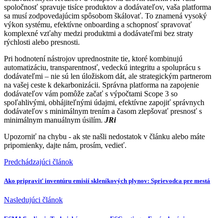
spoločnosť spravuje tisíce produktov a dodávateľov, vaša platforma
sa musí zodpovedajúcim spôsobom škálovať. To znamená vysoký
výkon systému, efektívne onboarding a schopnosť spravovať
komplexné vzťahy medzi produktmi a dodávateľmi bez straty
rýchlosti alebo presnosti.
Pri hodnotení nástrojov uprednostnite tie, ktoré kombinujú
automatizáciu, transparentnosť, vedeckú integritu a spoluprácu s
dodávateľmi – nie sú len úložiskom dát, ale strategickým partnerom
na vašej ceste k dekarbonizácii. Správna platforma na zapojenie
dodávateľov vám pomôže začať s výpočtami Scope 3 so
spoľahlivými, obhájiteľnými údajmi, efektívne zapojiť správnych
dodávateľov s minimálnym trením a časom zlepšovať presnosť s
minimálnym manuálnym úsilím.
JRi
Upozorniť na chybu
- ak ste našli nedostatok v článku alebo máte
pripomienky, dajte nám, prosím, vedieť.
Predchádzajúci článok
Ako pripraviť inventúru emisií skleníkových plynov: Sprievodca pre mestá
Nasledujúci článok