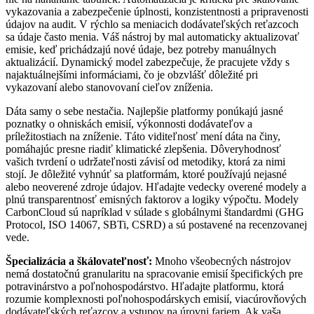
vykazovania a zabezpečenie úplnosti, konzistentnosti a pripravenosti
údajov na audit. V rýchlo sa meniacich dodávateľských reťazcoch
sa údaje často menia. Váš nástroj by mal automaticky aktualizovať
emisie, keď prichádzajú nové údaje, bez potreby manuálnych
aktualizácií. Dynamický model zabezpečuje, že pracujete vždy s
najaktuálnejšími informáciami, čo je obzvlášť dôležité pri
vykazovaní alebo stanovovaní cieľov zníženia.
Dáta samy o sebe nestačia. Najlepšie platformy ponúkajú jasné
poznatky o ohniskách emisií, výkonnosti dodávateľov a
príležitostiach na zníženie. Táto viditeľnosť mení dáta na činy,
pomáhajúc presne riadiť klimatické zlepšenia. Dôveryhodnosť
vašich tvrdení o udržateľnosti závisí od metodiky, ktorá za nimi
stojí. Je dôležité vyhnúť sa platformám, ktoré používajú nejasné
alebo neoverené zdroje údajov. Hľadajte vedecky overené modely a
plnú transparentnosť emisných faktorov a logiky výpočtu. Modely
CarbonCloud sú napríklad v súlade s globálnymi štandardmi (GHG
Protocol, ISO 14067, SBTi, CSRD) a sú postavené na recenzovanej
vede.
Špecializácia a škálovateľnosť:
Mnoho všeobecných nástrojov
nemá dostatočnú granularitu na spracovanie emisií špecifických pre
potravinárstvo a poľnohospodárstvo. Hľadajte platformu, ktorá
rozumie komplexnosti poľnohospodárskych emisií, viacúrovňových
dodávateľských reťazcov a vstupov na úrovni fariem. Ak vaša