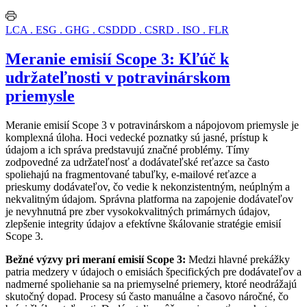
LCA . ESG . GHG . CSDDD . CSRD . ISO . FLR
Meranie emisií Scope 3: Kľúč k
udržateľnosti v potravinárskom
priemysle
Meranie emisií Scope 3 v potravinárskom a nápojovom priemysle je
komplexná úloha. Hoci vedecké poznatky sú jasné, prístup k
údajom a ich správa predstavujú značné problémy. Tímy
zodpovedné za udržateľnosť a
dodávateľské reťazce sa často
spoliehajú na fragmentované tabuľky, e-mailové reťazce a
prieskumy dodávateľov, čo vedie k nekonzistentným, neúplným a
nekvalitným údajom. Správna platforma na zapojenie dodávateľov
je nevyhnutná pre zber vysokokvalitných primárnych údajov,
zlepšenie integrity údajov a efektívne škálovanie stratégie emisií
Scope 3.
Bežné výzvy pri meraní emisií Scope 3:
Medzi hlavné prekážky
patria medzery v údajoch o emisiách špecifických pre dodávateľov a
nadmerné spoliehanie sa na priemyselné priemery, ktoré neodrážajú
skutočný dopad. Procesy sú často manuálne a časovo náročné, čo