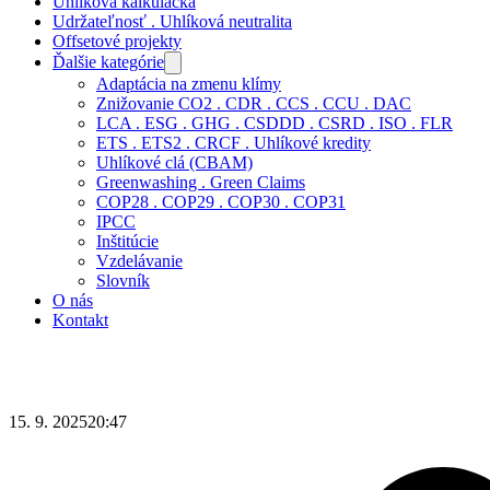
Uhlíková kalkulačka
Udržateľnosť . Uhlíková neutralita
Offsetové projekty
Ďalšie kategórie
Adaptácia na zmenu klímy
Znižovanie CO2 . CDR . CCS . CCU . DAC
LCA . ESG . GHG . CSDDD . CSRD . ISO . FLR
ETS . ETS2 . CRCF . Uhlíkové kredity
Uhlíkové clá (CBAM)
Greenwashing . Green Claims
COP28 . COP29 . COP30 . COP31
IPCC
Inštitúcie
Vzdelávanie
Slovník
O nás
Kontakt
15. 9. 2025
20:47