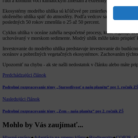
ľudí a komunít voči klimatickým zmenám a extrémnym poveternostným
Ekosystémy modrého uhlíka sú kľúčové pre zmierňovanie klimatickýc
uloženého uhlíka späť do atmosféry. Podľa vedcov sa schopnosť tých
posledných 50 rokov zmenšila o 25 až 50 percent.
Cyklus uhlíka v oceáne zahŕňa nespočetné procesy, ktoré reguluje zem
uchovávaný v morskom sedimente. Modrý uhlík môže takto prispieť k
Investovanie do modrého uhlíka predstavuje investovanie do budúcno
oceánov a pobrežných vegetačných ekosystémov. Zachovaním týchto o
Upozorniť na chybu
- ak ste našli nedostatok v článku alebo máte pr
Predchádzajúci článok
Podrobné rozpracovanie témy „Starostlivosť o našu planétu“ pre 1. ročník Z
Nasledujúci článok
Podrobné rozpracovanie témy „Zem – naša planéta“ pre 2. ročník ZŠ
Mohlo by Vás zaujímať...
Hlavné správy
●
Adaptácia na zmenu klímy
●
Biodiverzita
●
COP28 . C