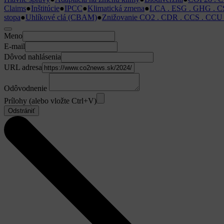
Claims
●
Inštitúcie
●
IPCC
●
Klimatická zmena
●
LCA . ESG . GHG . C
stopa
●
Uhlíkové clá (CBAM)
●
Znižovanie CO2 . CDR . CCS . CCU
Meno
E-mail
Dôvod nahlásenia
URL adresa
Odôvodnenie
Prílohy (alebo vložte Ctrl+V)
Odstrániť