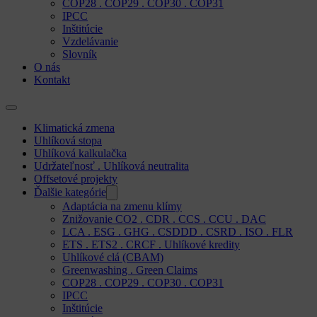
COP28 . COP29 . COP30 . COP31
IPCC
Inštitúcie
Vzdelávanie
Slovník
O nás
Kontakt
Klimatická zmena
Uhlíková stopa
Uhlíková kalkulačka
Udržateľnosť . Uhlíková neutralita
Offsetové projekty
Ďalšie kategórie
Adaptácia na zmenu klímy
Znižovanie CO2 . CDR . CCS . CCU . DAC
LCA . ESG . GHG . CSDDD . CSRD . ISO . FLR
ETS . ETS2 . CRCF . Uhlíkové kredity
Uhlíkové clá (CBAM)
Greenwashing . Green Claims
COP28 . COP29 . COP30 . COP31
IPCC
Inštitúcie