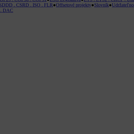
SDDD . CSRD . ISO . FLR
●
Offsetové projekty
●
Slovník
●
Udržateľnos
 . DAC