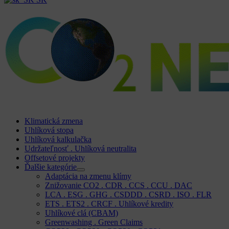
Klimatická zmena
Uhlíková stopa
Uhlíková kalkulačka
Udržateľnosť . Uhlíková neutralita
Offsetové projekty
Ďalšie kategórie
Adaptácia na zmenu klímy
Znižovanie CO2 . CDR . CCS . CCU . DAC
LCA . ESG . GHG . CSDDD . CSRD . ISO . FLR
ETS . ETS2 . CRCF . Uhlíkové kredity
Uhlíkové clá (CBAM)
Greenwashing . Green Claims