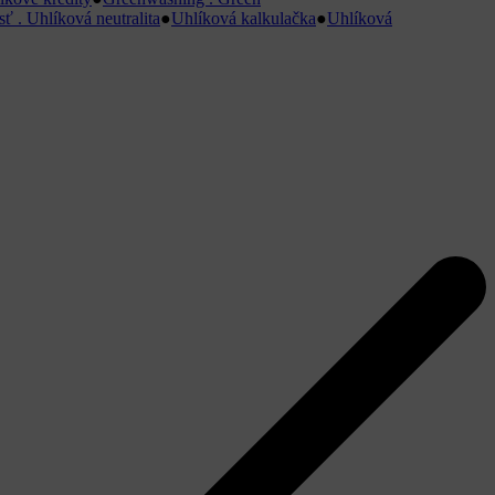
ť . Uhlíková neutralita
●
Uhlíková kalkulačka
●
Uhlíková