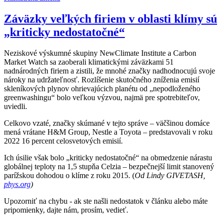
Záväzky veľkých firiem v oblasti klímy sú
„kriticky nedostatočné“
Neziskové výskumné skupiny NewClimate Institute a Carbon
Market Watch sa zaoberali klimatickými záväzkami 51
nadnárodných firiem a zistili, že mnohé značky nadhodnocujú svoje
nároky na udržateľnosť. Rozlíšenie skutočného zníženia emisií
skleníkových plynov ohrievajúcich planétu od „nepodloženého
greenwashingu“ bolo veľkou výzvou, najmä pre spotrebiteľov,
uviedli.
Celkovo vzaté, značky skúmané v tejto správe – väčšinou domáce
mená vrátane H&M Group, Nestle a Toyota – predstavovali v roku
2022 16 percent celosvetových emisií.
Ich úsilie však bolo „kriticky nedostatočné“ na obmedzenie nárastu
globálnej teploty na 1,5 stupňa Celzia – bezpečnejší limit stanovený
parížskou dohodou o klíme z roku 2015. (
Od Lindy GIVETASH,
phys.org
)
Upozorniť na chybu
- ak ste našli nedostatok v článku alebo máte
pripomienky, dajte nám, prosím, vedieť.