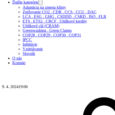
Ďalšie kategórie
Adaptácia na zmenu klímy
Znižovanie CO2 . CDR . CCS . CCU . DAC
LCA . ESG . GHG . CSDDD . CSRD . ISO . FLR
ETS . ETS2 . CRCF . Uhlíkové kredity
Uhlíkové clá (CBAM)
Greenwashing . Green Claims
COP28 . COP29 . COP30 . COP31
IPCC
Inštitúcie
Vzdelávanie
Slovník
O nás
Kontakt
9. 4. 2024
19:06