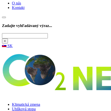
O nás
Kontakt
Zadajte vyhľadávaný výraz...
Hľadať
×
SK
Klimatická zmena
Uhlíková stopa