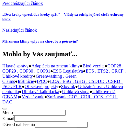
Predchádzajúci článok
„Dva kroky vpred, dva kroky späť“ – Vlády sa odchyľujú od cieľa ochrany
lesov
Nasledujúci článok
Má zmena klímy vplyv na choroby z potravín?
Mohlo by Vás zaujímať...
Hlavné správy
●
Adaptácia na zmenu klímy
●
Biodiverzita
●
COP28 .
COP29 . COP30 . COP31
●
ESG Legislatíva
●
ETS . ETS2 . CRCF .
Uhlíkové kredity
●
Greenwashing . Green
Claims
●
Inštitúcie
●
IPCC
●
LCA . ESG . GHG . CSDDD . CSRD .
ISO . FLR
●
Offsetové projekty
●
Slovník
●
Udržateľnosť . Uhlíková
neutralita
●
Uhlíková kalkulačka
●
Uhlíková stopa
●
Uhlíkové clá
(CBAM)
●
Vzdelávanie
●
Znižovanie CO2 . CDR . CCS . CCU .
DAC
Meno
E-mail
Dôvod nahlásenia