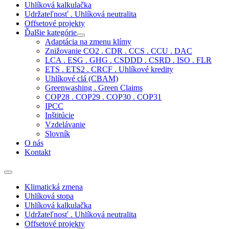
Uhlíková kalkulačka
Udržateľnosť . Uhlíková neutralita
Offsetové projekty
Ďalšie kategórie
Adaptácia na zmenu klímy
Znižovanie CO2 . CDR . CCS . CCU . DAC
LCA . ESG . GHG . CSDDD . CSRD . ISO . FLR
ETS . ETS2 . CRCF . Uhlíkové kredity
Uhlíkové clá (CBAM)
Greenwashing . Green Claims
COP28 . COP29 . COP30 . COP31
IPCC
Inštitúcie
Vzdelávanie
Slovník
O nás
Kontakt
Klimatická zmena
Uhlíková stopa
Uhlíková kalkulačka
Udržateľnosť . Uhlíková neutralita
Offsetové projekty