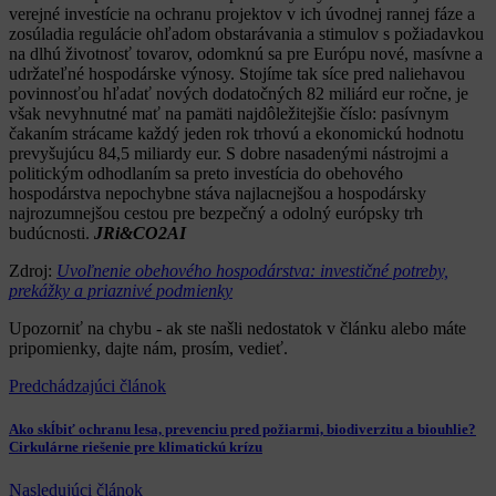
verejné investície na ochranu projektov v ich úvodnej rannej fáze a
zosúladia regulácie ohľadom obstarávania a stimulov s požiadavkou
na dlhú životnosť tovarov, odomknú sa pre Európu nové, masívne a
udržateľné hospodárske výnosy. Stojíme tak síce pred naliehavou
povinnosťou hľadať nových dodatočných 82 miliárd eur ročne, je
však nevyhnutné mať na pamäti najdôležitejšie číslo: pasívnym
čakaním strácame každý jeden rok trhovú a ekonomickú hodnotu
prevyšujúcu 84,5 miliardy eur. S dobre nasadenými nástrojmi a
politickým odhodlaním sa preto investícia do obehového
hospodárstva nepochybne stáva najlacnejšou a hospodársky
najrozumnejšou cestou pre bezpečný a odolný európsky trh
budúcnosti.
JRi&CO2AI
Zdroj:
Uvoľnenie obehového hospodárstva: investičné potreby,
prekážky a priaznivé podmienky
Upozorniť na chybu
- ak ste našli nedostatok v článku alebo máte
pripomienky, dajte nám, prosím, vedieť.
Predchádzajúci článok
Ako skĺbiť ochranu lesa, prevenciu pred požiarmi, biodiverzitu a biouhlie?
Cirkulárne riešenie pre klimatickú krízu
Nasledujúci článok