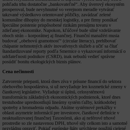
pohľadu trhu dostatočne „bankovateľné“. Aby úverový ekosystém
prosperoval, bude nevyhnutné vo verejnom meradle vytvárať
takzvané výsledkovo orientované pôžičky, zavádzať zelené
komunálne dlhopisy do mestskej logistiky, a pre firmy ponúkať
špeciálne poistenie prispôsobené rizikám prenájmu tovaru v
zdieľanej ekonomike. Napokon, kľúčové bude silné vzdelávanie
oboch strán – korporátnej aj finančnej. Finanční manažéri musia
budovať „obehovú gramotnosť“ (circular literacy), prehlbovať
chápanie nehmotných aktív inovatívnych služieb a učiť sa čítať
štandardizované reporty podľa Smernice o vykazovaní informácií o
udržateľnosti podnikov (CSRD), inak nebudú vedieť správne
posúdiť bonitu ekologických biznis plánov.
Cena nečinnosti
Zatvorenie priepasti, ktorá dnes zíva v prísune financií do sektora
obehového hospodárstva, si už nevyžaduje len kozmetické zmeny v
čiastkovej legislative. Vyžaduje si úplnú, celosystémovú
transformáciu základných ekonomických podmienok, ktoré dnes
trestuhodne uprednostňujú lineárny systém ťažby, krátkodobej
spotreby a hromadenia odpadu. Akútne systémové prekážky v
oblasti asymetrie informácií pre investorov, čiastkové definície v
neaktualizovanej finančnej Taxonómii, ako aj neférové trhové
prostredie so zle nastavenou DPH, trhové sily celkom isto a samotné
nezvládnu opraviť. Pokiaľ európske štáty urýchlene použijú cielené