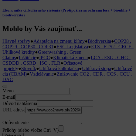
Ekonomika cirkulárneho riešenia (Protipožiarna ochrana lesa + biouhlie +
biodiverzita)
Mohlo by Vás zaujímať...
Hlavné správy
●
Adaptácia na zmenu klímy
●
Biodiverzita
●
COP28 .
COP29 . COP30 . COP31
●
ESG Legislatíva
●
ETS . ETS2 . CRCF .
Uhlíkové kredity
●
Greenwashing . Green
Claims
●
Inštitúcie
●
IPCC
●
Klimatická zmena
●
LCA . ESG . GHG .
CSDDD . CSRD . ISO . FLR
●
Offsetové
projekty
●
Slovník
●
Uhlíková kalkulačka
●
Uhlíková stopa
●
Uhlíkové
clá (CBAM)
●
Vzdelávanie
●
Znižovanie CO2 . CDR . CCS . CCU .
DAC
Meno
E-mail
Dôvod nahlásenia
URL adresa
Odôvodnenie
Prílohy (alebo vložte Ctrl+V)