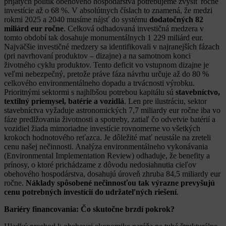
prijatých politík obehového hospodárstva potrebujeme zvýšiť ročné
investície až o 68 %. V absolútnych číslach to znamená, že medzi
rokmi 2025 a 2040 musíme nájsť do systému
dodatočných 82
miliárd eur ročne
. Celková odhadovaná investičná medzera v
tomto období tak dosahuje monumentálnych 1 229 miliárd eur.
Najväčšie investičné medzery sa identifikovali v najranejších fázach
(pri navrhovaní produktov – dizajne) a na samotnom konci
životného cyklu produktov. Tento deficit vo vstupnom dizajne je
veľmi nebezpečný, pretože práve fáza návrhu určuje až do 80 %
celkového environmentálneho dopadu a trvácnosti výrobku.
Prioritnými sektormi s najhlbšou potrebou kapitálu sú
stavebníctvo,
textilný priemysel, batérie a vozidlá
. Len pre ilustráciu, sektor
stavebníctva vyžaduje astronomických 7,7 miliardy eur ročne iba vo
fáze predlžovania životnosti a spotreby, zatiaľ čo odvetvie batérií a
vozidiel žiada mimoriadne investície rovnomerne vo všetkých
krokoch hodnotového reťazca. Je dôležité mať neustále na zreteli
cenu našej nečinnosti. Analýza environmentálneho vykonávania
(Environmental Implementation Review) odhaduje, že benefity a
prínosy, o ktoré prichádzame z dôvodu nedosiahnutia cieľov
obehového hospodárstva, dosahujú úroveň zhruba 84,5 miliardy eur
ročne.
Náklady spôsobené nečinnosťou tak výrazne prevyšujú
cenu potrebných investícií do udržateľných riešení
.
Bariéry financovania: Čo skutočne brzdí pokrok?