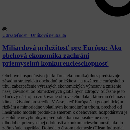
Udržateľnosť . Uhlíková neutralita
Miliardová príležitosť pre Európu: Ako
obehová ekonomika zachráni
priemyselnú konkurencieschopnosť
Obehové hospodárstvo (cirkulárna ekonomika) dnes predstavuje
zásadnú strategickú obchodnú príležitosť na rozšírenie európskeho
trhu, zabezpečenie výrazných ekonomických výnosov a zníženie
našej závislosti od obmedzených globálnych zdrojov. Súčasne je
to
kľúčový nástroj na znižovanie obrovského tlaku, ktorému čelí naša
klíma a životné prostredie. V čase, keď Európa čelí geopolitickým
rizikám a mimoriadne volatilným komoditným trhom, prechod od
lineárneho modelu produkcie smerom k obehovému hospodárstvu je
absolútne nevyhnutným predpokladom na posilnenie našej
dlhodobej priemyselnej odolnosti a konkurencieschopnosti, ako to
zdôrazňuje napríklad Dohoda o čistom priemysle (Clean Industrial