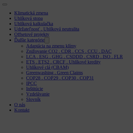
Klimatická zmena
Uhlíková stopa
Uhlíková kalkulačka
Udržateľnosť . Uhlíková neutralita
Offsetové projekty
Ďalšie kategórie
Adaptácia na zmenu klímy
Znižovanie CO2 . CDR . CCS . CCU . DAC
LCA . ESG . GHG . CSDDD . CSRD . ISO . FLR
ETS . ETS2 . CRCF . Uhlíkové kredity
Uhlíkové clá (CBAM)
Greenwashing . Green Claims
COP28 . COP29 . COP30 . COP31
IPCC
Inštitúcie
Vzdelávanie
Slovník
O nás
Kontakt