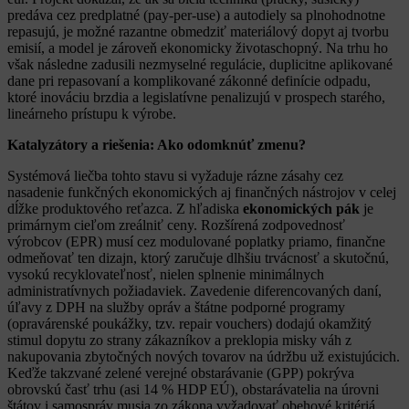
predáva cez predplatné (pay-per-use) a autodiely sa plnohodnotne
repasujú, je možné razantne obmedziť materiálový dopyt aj tvorbu
emisií, a model je zároveň ekonomicky životaschopný. Na trhu ho
však následne zadusili nezmyselné regulácie, duplicitne aplikované
dane pri repasovaní a komplikované zákonné definície odpadu,
ktoré inováciu brzdia a legislatívne penalizujú v prospech starého,
lineárneho prístupu k výrobe.
Katalyzátory a riešenia: Ako odomknúť zmenu?
Systémová liečba tohto stavu si vyžaduje rázne zásahy cez
nasadenie funkčných ekonomických aj finančných nástrojov v celej
dĺžke produktového reťazca. Z hľadiska
ekonomických pák
je
primárnym cieľom zreálniť ceny. Rozšírená zodpovednosť
výrobcov (EPR) musí cez modulované poplatky priamo, finančne
odmeňovať ten dizajn, ktorý zaručuje dlhšiu trvácnosť a skutočnú,
vysokú recyklovateľnosť, nielen splnenie minimálnych
administratívnych požiadaviek. Zavedenie diferencovaných daní,
úľavy z DPH na služby opráv a štátne podporné programy
(opravárenské poukážky, tzv. repair vouchers) dodajú okamžitý
stimul dopytu zo strany zákazníkov a preklopia misky váh z
nakupovania zbytočných nových tovarov na údržbu už existujúcich.
Keďže takzvané zelené verejné obstarávanie (GPP) pokrýva
obrovskú časť trhu (asi 14 % HDP EÚ), obstarávatelia na úrovni
štátov i samospráv musia zo zákona vyžadovať obehové kritériá