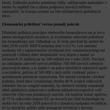
Deal). Znížením potreby primárnej ťažby, udržiavaním materiálov v
obehu čo najdlhší čas a silnou podporou inovácií môžeme
zabezpečiť, že Európa zostane na čele udržateľných globálnych
trhov.
Ekonomická príležitosť verzus pomalý pokrok
Dôsledná aplikácia princípov obehového hospodárstva nie je len o
plnení ekologických záväzkov, je to primárne obrovská príležitosť
pre hospodársky rast. Odhaduje sa, že tento prechod by mohol do
roku 2030 zvýšiť HDP Európskej únie o 0,5 %. Len samotný
európsky trh s repasovanými výrobkami (tzv. remanufacturing) má
potenciál v blízkej dobe strojnásobiť svoj objem a narásť zo
súčasných 31 miliárd eur na 100 miliárd eur v roku 2030. Prechod
na cirkularitu zároveň vytvorí približne 700 000 nových zelených
pracovných miest, a to najmä v na prácu náročných sektoroch opráv
a recyklácie, pričom až 500 000 z nich môže vzniknúť práve v
spomínanom priemysle repasovania. Pre mnohé európske výrobné
podniky, ktoré dnes vynakladajú zhruba 40 % svojich celkových
nákladov len na vstupné materiály, by obehové modely znamenali
silnú stabilizáciu ziskovosti a zníženie nákladovej expozície voči
cenovým výkyvom primárnych surovín. Ak budeme konať správne,
až 75 % celkového dopytu EÚ po kovoch pre čisté technológie by
mohlo byť do roku 2050 pokrytých z domácej európskej recyklácie,
čo by drasticky znížilo naše strategické závislosti z dovozu.