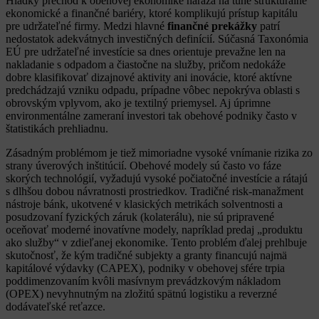
Hladký prechod k obehovej ekonomike naráža na tuhé štrukturálne
ekonomické a finančné bariéry, ktoré komplikujú prístup kapitálu
pre udržateľné firmy. Medzi hlavné
finančné prekážky
patrí
nedostatok adekvátnych investičných definícií. Súčasná Taxonómia
EÚ pre udržateľné investície sa dnes orientuje prevažne len na
nakladanie s odpadom a čiastočne na služby, pričom nedokáže
dobre klasifikovať dizajnové aktivity ani inovácie, ktoré aktívne
predchádzajú vzniku odpadu, prípadne vôbec nepokrýva oblasti s
obrovským vplyvom, ako je textilný priemysel. Aj úprimne
environmentálne zameraní investori tak obehové podniky často v
štatistikách prehliadnu.
Zásadným problémom je tiež mimoriadne vysoké vnímanie rizika zo
strany úverových inštitúcií. Obehové modely sú často vo fáze
skorých technológií, vyžadujú vysoké počiatočné investície a rátajú
s dlhšou dobou návratnosti prostriedkov. Tradičné risk-manažment
nástroje bánk, ukotvené v klasických metrikách solventnosti a
posudzovaní fyzických záruk (kolaterálu), nie sú pripravené
oceňovať moderné inovatívne modely, napríklad predaj „produktu
ako služby“ v zdieľanej ekonomike. Tento problém ďalej prehlbuje
skutočnosť, že kým tradičné subjekty a granty financujú najmä
kapitálové výdavky (CAPEX), podniky v obehovej sfére trpia
poddimenzovaním kvôli masívnym prevádzkovým nákladom
(OPEX) nevyhnutným na zložitú spätnú logistiku a reverzné
dodávateľské reťazce.