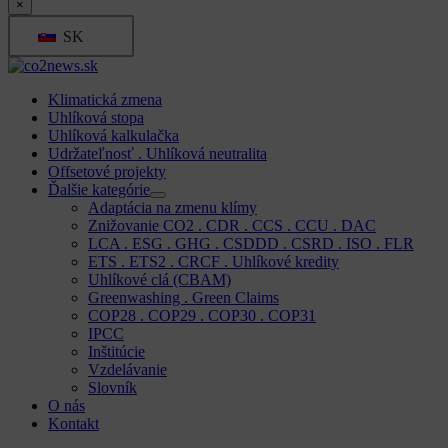
×
SK
Klimatická zmena
Uhlíková stopa
Uhlíková kalkulačka
Udržateľnosť . Uhlíková neutralita
Offsetové projekty
Ďalšie kategórie
Adaptácia na zmenu klímy
Znižovanie CO2 . CDR . CCS . CCU . DAC
LCA . ESG . GHG . CSDDD . CSRD . ISO . FLR
ETS . ETS2 . CRCF . Uhlíkové kredity
Uhlíkové clá (CBAM)
Greenwashing . Green Claims
COP28 . COP29 . COP30 . COP31
IPCC
Inštitúcie
Vzdelávanie
Slovník
O nás
Kontakt