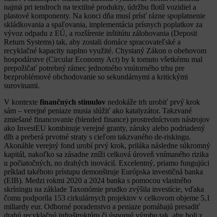
najmä pri tendroch na textilné produkty, údržbu flotíl vozidiel a
plastové komponenty. Na konci dňa musí prísť rázne spoplatnenie
skládkovania a spaľovania, implementácia prísnych poplatkov za
vývoz odpadu z EÚ, a rozšírenie inštitútu zálohovania (Deposit
Return Systems) tak, aby zostali domáce spracovateľské a
recyklačné kapacity naplno využité. Chystaný Zákon o obehovom
hospodárstve (Circular Economy Act) by k tomuto všetkému mal
prepožičať potrebný rámec jednotného vnútorného trhu pre
bezproblémové obchodovanie so sekundárnymi a kritickými
surovinami.
V kontexte
finančných stimulov
nedokáže trh urobiť prvý krok
sám – verejné peniaze musia slúžiť ako katalyzátor. Takzvané
zmiešané financovanie (blended finance) prostredníctvom nástrojov
ako InvestEU kombinuje verejné granty, záruky alebo podriadený
dlh a preberá prvotné straty s cieľom takzvaného de-riskingu.
Akonáhle verejný fond urobí prvý krok, priláka následne súkromný
kapitál, nakoľko sa zásadne zníži celková úroveň vnímaného rizika
u počiatočných, no drahých inovácií. Excelentný, priamo fungujúci
príklad takéhoto prístupu demonštruje Európska investičná banka
(EIB). Medzi rokmi 2020 a 2024 banka s pomocou vlastného
skríningu na základe Taxonómie prudko zvýšila investície, vďaka
čomu podporila 153 cirkulárnych projektov v celkovom objeme 5,1
miliardy eur. Odborné poradenstvo a peniaze pomáhajú presadiť
drahú recyklačnú infraštruktúru či úspornú výrobu tak, aby boli z