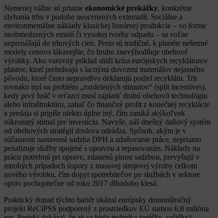
Nemenej vážne sú priame
ekonomické prekážky
, konkrétne
zlyhania trhu v podobe neocenených externalít. Sociálne a
environmentálne náklady klasickej lineárnej produkcie – vo forme
neobmedzených emisií či vysokej tvorby odpadu – sa voľne
neprenášajú do trhových cien. Preto sú tradičné, k planéte nešetrné
modely cenovo lákavejšie, čo hrubo znevýhodňuje obehové
výrobky. Ako varovný príklad slúži kríza európskych recyklátorov
plastov, ktorí prehrávajú s lacnými dovozmi materiálov nejasného
pôvodu, ktoré často nepravdivo deklarujú podiel recyklátu. Trh
rovnako trpí na problém „rozdelených stimulov“ (split incentives),
kedy prvý hráč v reťazci musí zaplatiť drahú obehovú technológiu
alebo infraštruktúru, zatiaľ čo finančný profit z konečnej recyklácie
a predaja si pripíše niekto úplne iný, čím zaniká akýkoľvek
súkromný stimul pre investíciu. Navyše, náš dnešný daňový systém
od obehových stratégií doslova odrádza. Spôsob, akým je v
súčasnosti nastavená sadzba DPH a zdaňovanie práce, nepriamo
penalizuje služby spojené s opravou a repasovaním. Náklady na
prácu potrebnú pri oprave, zdanenú plnou sadzbou, prevyšujú v
mnohých prípadoch úspory z masovej strojovej výroby celkom
nového výrobku, čím dopyt spotrebiteľov po službách v sektore
opráv pochopiteľne od roku 2017 dlhodobo klesá.
Praktický dopad týchto bariér ukázal európsky demonštračný
projekt ReCiPSS podporený z prostriedkov EÚ sumou 6,8 milióna
eur. Projekt dokázal, že ak sa biela technika (práčky, sušičky)