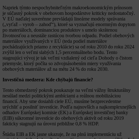
Napriek týmto nespochybniteľným makroekonomickým prínosom
je súčasný pokrok v obehovom hospodárstve kriticky nedostatočný.
V EÚ naďalej suverénne prevládajú lineárne modely správania
(„vyťaž – vyrob – zahoď“), ktoré sa vyznačujú enormným dopytom
po materiáloch, dominanciou produktov s umelo skrátenou
životnosťou a neustále rastúcou tvorbou odpadu. Podiel obehových
materiálov využívaných v EÚ (teda podiel materiálov
pochádzajúcich priamo z recyklácie) sa od roku 2010 do roku 2024
zvýšil len o veľmi slabých 1,5 percentuálneho bodu. Tento
stagnujúci vývoj je tak veľmi vzdialený od cieľa Dohody o čistom
priemysle, ktorý počíta so zdvojnásobením miery využívania
obehových materiálov až na métu 24 % do roku 2030.
Investičná medzera: Kde chýbajú financie?
Tento obmedzený pokrok poukazuje na veľmi vážny štrukturálny
nesúlad medzi politickými ambíciami a reálnou mobilizáciou
financií. Aby sme dosiahli ciele EÚ, musíme bezprecedentne
urýchliť a posilniť investície. Podľa najnovších a najkomplexnejších
odhadov Európskej komisie (EK) a Európskej investičnej banky
(EIB) súkromné investície do obehových aktivít od roku 2019
fakticky stagnujú na úrovni približne 0,8 % HDP.
Štúdia EIB a EK jasne ukazuje, že na plnú implementáciu už