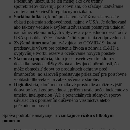
Prieskumy ukazujú, že len menej ako dve tretiny
spotrebiteľov dôverujú poisťovniam, čo sťažuje uzatváranie
zmlúv a môže viesť k reputačným rizikám.
Sociálna inflácia
, ktorá predstavuje záťaž na ziskovosť v
oblasti poistenia zodpovednosti, najmä v USA. Je definovaná
ako faktory vedúce k zvýšeniu závažnosti poistných udalostí
nad rámec ekonomických vplyvov a v poslednom desaťročí v
USA spôsobila 57 % nárastu škôd z poistenia zodpovednosti.
Zvýšená úmrtnosť
pretrvávajúca po COVID-19, ktorá
predstavuje výzvu pre poistenie života a zdravia (L&H) a
ovplyvňuje tvorbu rezerv a oceňovanie nových poistiek.
Starnúca populácia
, ktorá je celosvetovým trendom v
dôsledku rastúcej dĺžky života a klesajúcej pôrodnosti, čo
môže obmedziť dopyt po produktoch ochrany pred
úmrtnosťou, no zároveň predstavuje príležitosť pre poisťovne
v oblasti dlhovekosti a zabezpečenia v starobe.
Digitalizácia
, ktorá mení rizikové prostredie a môže zvýšiť
dopyt po krytí zodpovednosti, pričom rastie počet incidentov s
umelou inteligenciou (AI) a potenciálnych súdnych sporov
súvisiacich s porušením duševného vlastníctva alebo
poškodením povesti.
Správa podrobne analyzuje tri
vznikajúce riziká s hlbokým
ponorom
: