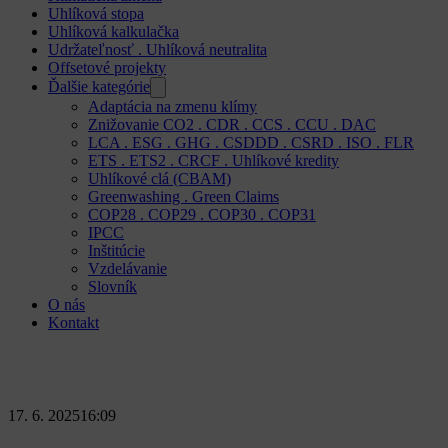
Uhlíková stopa
Uhlíková kalkulačka
Udržateľnosť . Uhlíková neutralita
Offsetové projekty
Ďalšie kategórie
Adaptácia na zmenu klímy
Znižovanie CO2 . CDR . CCS . CCU . DAC
LCA . ESG . GHG . CSDDD . CSRD . ISO . FLR
ETS . ETS2 . CRCF . Uhlíkové kredity
Uhlíkové clá (CBAM)
Greenwashing . Green Claims
COP28 . COP29 . COP30 . COP31
IPCC
Inštitúcie
Vzdelávanie
Slovník
O nás
Kontakt
17. 6. 2025
16:09