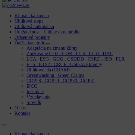
Klimatická zmena
Uhlíková stopa
Uhlíková kalkulačka
Udržateľnosť . Uhlíková neutralita
Offsetové projekty
Ďalšie kategórie
Adaptácia na zmenu klímy
Znižovanie CO2 . CDR . CCS . CCU . DAC
LCA . ESG . GHG . CSDDD . CSRD . ISO . FLR
ETS . ETS2 . CRCF . Uhlíkové kredity
Uhlíkové clá (CBAM)
Greenwashing . Green Claims
COP28 . COP29 . COP30 . COP31
IPCC
Inštitúcie
Vzdelávanie
Slovník
O nás
Kontakt
Klimatická zmena