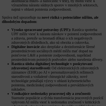
akumulácia mikro- a nanočastíc v tele), by mohli viesť k
výraznému nárastu súdnych sporov v mnohých sektoroch,
najmä v oblasti poistenia zodpovednosti.
Správa tiež upozorňuje na
nové riziká s potenciálne nižším, ale
dlhodobým dopadom
:
Vysoko spracované potraviny (UPF):
Rastúca spotreba
UPF môže viesť k nárastu nárokov v poistení zodpovednosti
a zdravia, pretože sa hromadí dôkaz o ich negatívnych
zdravotných dôsledkoch, ako sú obezita a cukrovka.
Digitálne inovácie
ako deepfake a dezinformácie šírené
prostredníctvom sociálnych médií môžu mať dopad na
poisťovne L&H a poistenie zodpovednosti, napríklad
prostredníctvom poistných podvodov alebo narušenia dôvery.
Rastúca úloha digitálnej technológie v poskytovaní
zdravotnej starostlivosti:
Od elektronických zdravotných
záznamov (EHR) po AI v personalizovaných režimoch
starostlivosti a vzdialené chirurgické zákroky, nové
technológie prinášajú výzvy v oblasti kybernetického
poistenia, medicínskej zodpovednosti a prevádzkových
nákladov.
Vznikajúce nedostatky pracovnej sily a zručností:
Starnutie populácie a rýchla transformácia pracovných pozícií
vplyvom AI môžu viesť k nedostatku zručností v kritických