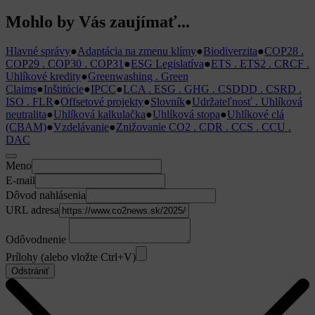
Mohlo by Vás zaujímať...
Hlavné správy
●
Adaptácia na zmenu klímy
●
Biodiverzita
●
COP28 .
COP29 . COP30 . COP31
●
ESG Legislatíva
●
ETS . ETS2 . CRCF .
Uhlíkové kredity
●
Greenwashing . Green
Claims
●
Inštitúcie
●
IPCC
●
LCA . ESG . GHG . CSDDD . CSRD .
ISO . FLR
●
Offsetové projekty
●
Slovník
●
Udržateľnosť . Uhlíková
neutralita
●
Uhlíková kalkulačka
●
Uhlíková stopa
●
Uhlíkové clá
(CBAM)
●
Vzdelávanie
●
Znižovanie CO2 . CDR . CCS . CCU .
DAC
Meno
E-mail
Dôvod nahlásenia
URL adresa
Odôvodnenie
Prílohy (alebo vložte Ctrl+V)
Odstrániť