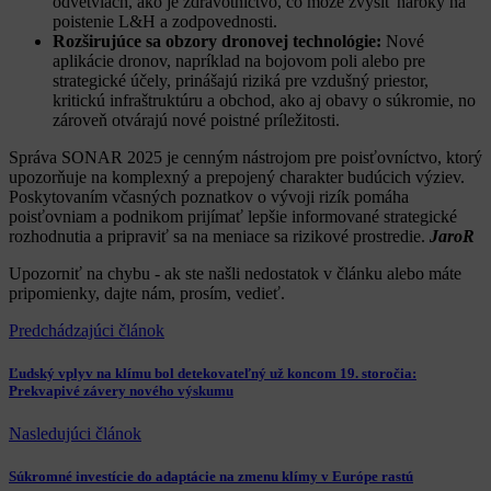
odvetviach, ako je zdravotníctvo, čo môže zvýšiť nároky na
poistenie L&H a zodpovednosti.
Rozširujúce sa obzory dronovej technológie:
Nové
aplikácie dronov, napríklad na bojovom poli alebo pre
strategické účely, prinášajú riziká pre vzdušný priestor,
kritickú infraštruktúru a obchod, ako aj obavy o súkromie, no
zároveň otvárajú nové poistné príležitosti.
Správa SONAR 2025 je cenným nástrojom pre poisťovníctvo, ktorý
upozorňuje na komplexný a prepojený charakter budúcich výziev.
Poskytovaním včasných poznatkov o vývoji rizík pomáha
poisťovniam a podnikom prijímať lepšie informované strategické
rozhodnutia a pripraviť sa na meniace sa rizikové prostredie.
JaroR
Upozorniť na chybu
- ak ste našli nedostatok v článku alebo máte
pripomienky, dajte nám, prosím, vedieť.
Predchádzajúci článok
Ľudský vplyv na klímu bol detekovateľný už koncom 19. storočia:
Prekvapivé závery nového výskumu
Nasledujúci článok
Súkromné investície do adaptácie na zmenu klímy v Európe rastú