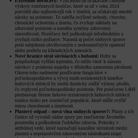
Extrémne horúčavy:
Vzhľadom na očakávané častejšie
výskyty extrémnych horúčav, ktoré sa už v roku 2024
potvrdili ako najhorúcejší rok v histórii, sa očakávajú mnohé
nároky na poistenie. To zahŕňa zvýšené nehody, choroby,
chronické ochorenia a úmrtia, čo zvyšuje náklady na
zdravotné poistenie a namáha systémy zdravotnej
starostlivosti. Horúčavy tiež poškodzujú infraštruktúru a
zvyšujú riziko požiarov. Narastá aj počet súdnych sporov
proti subjektom obviňovaným z nedostatočných opatrení
alebo podielu na klimatických zmenách.
Nové hranice strát súvisiacich s hubami:
Huby sa
prispôsobujú vyšším teplotám, čo môže viesť k nárastu
nárokov z poistenia majetku v dôsledku zamorenia plesňami.
Okrem toho nadmerné používanie fungicídov v
poľnohospodárstve a vývoj multi-rezistentných kmeňov
hubových infekcií by mohli drasticky znížiť výnosy plodín,
čo ovplyvní poľnohospodárske poistenie. Pre poisťovne L&H
predstavuje šírenie liekovo rezistentných hubových infekcií
rastúce riziko pre zraniteľné populácie, ktoré môže zvýšiť
mieru chorobnosti a úmrtnosti.
Plastový odpad – nová vlna súdnych sporov?:
Plasty a ich
častice už vyvolali súdne spory pre znečistenie životného
prostredia a poškodenie ľudského zdravia. Pokroky v
atribútnej vede, ktoré naznačujú kauzálne súvislosti medzi
plastmi a nepriaznivými zdravotnými následkami (napr.