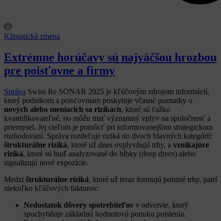
Klimatická zmena
Extrémne horúčavy sú najväčšou hrozbou
pre poisťovne a firmy
Správa
Swiss Re SONAR 2025 je kľúčovým zdrojom informácií,
ktorý podnikom a poisťovniam poskytuje včasné poznatky o
nových alebo meniacich sa rizikách
, ktoré sú ťažko
kvantifikovateľné, no môžu mať
významný vplyv na spoločnosť a
priemysel. Jej cieľom je pomôcť pri informovanejšom strategickom
rozhodovaní. Správa rozdeľuje riziká do dvoch hlavných kategórií:
štrukturálne riziká
, ktoré už dnes ovplyvňujú trhy, a
vznikajúce
riziká
, ktoré sú buď analyzované do hĺbky (deep dives) alebo
signalizujú nové expozície.
Medzi
štrukturálne riziká
, ktoré už teraz formujú poistné trhy, patrí
niekoľko kľúčových faktorov:
Nedostatok dôvery spotrebiteľov
v odvetvie, ktorý
spochybňuje základnú hodnotovú ponuku poistenia.