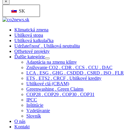
×
SK
Klimatická zmena
Uhlíková stopa
Uhlíková kalkulačka
Udržateľnosť . Uhlíková neutralita
Offsetové projekty
Ďalšie kategórie
Adaptácia na zmenu klímy
Znižovanie CO2 . CDR . CCS . CCU . DAC
LCA . ESG . GHG . CSDDD . CSRD . ISO . FLR
ETS . ETS2 . CRCF . Uhlíkové kredity
Uhlíkové clá (CBAM)
Greenwashing . Green Claims
COP28 . COP29 . COP30 . COP31
IPCC
Inštitúcie
Vzdelávanie
Slovník
O nás
Kontakt