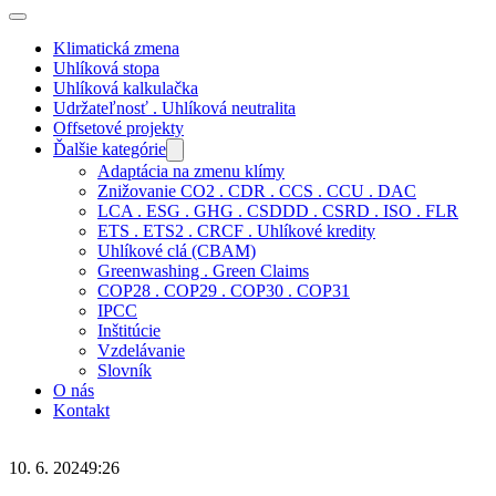
Klimatická zmena
Uhlíková stopa
Uhlíková kalkulačka
Udržateľnosť . Uhlíková neutralita
Offsetové projekty
Ďalšie kategórie
Adaptácia na zmenu klímy
Znižovanie CO2 . CDR . CCS . CCU . DAC
LCA . ESG . GHG . CSDDD . CSRD . ISO . FLR
ETS . ETS2 . CRCF . Uhlíkové kredity
Uhlíkové clá (CBAM)
Greenwashing . Green Claims
COP28 . COP29 . COP30 . COP31
IPCC
Inštitúcie
Vzdelávanie
Slovník
O nás
Kontakt
10. 6. 2024
9:26