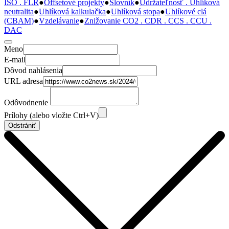
ISO . FLR
●
Offsetové projekty
●
Slovník
●
Udržateľnosť . Uhlíková
neutralita
●
Uhlíková kalkulačka
●
Uhlíková stopa
●
Uhlíkové clá
(CBAM)
●
Vzdelávanie
●
Znižovanie CO2 . CDR . CCS . CCU .
DAC
Meno
E-mail
Dôvod nahlásenia
URL adresa
Odôvodnenie
Prílohy (alebo vložte Ctrl+V)
Odstrániť