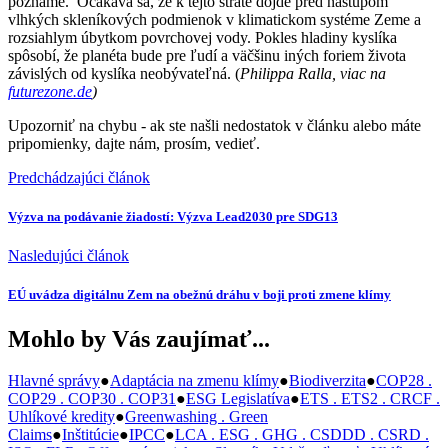
poznáme. Očakáva sa, že k tejto strate dôjde pred nástupom
vlhkých skleníkových podmienok v klimatickom systéme Zeme a
rozsiahlym úbytkom povrchovej vody. Pokles hladiny kyslíka
spôsobí, že planéta bude pre ľudí a väčšinu iných foriem života
závislých od kyslíka neobývateľná. (
Philippa Ralla, viac na
futurezone.de
)
Upozorniť na chybu
- ak ste našli nedostatok v článku alebo máte
pripomienky, dajte nám, prosím, vedieť.
Predchádzajúci článok
Výzva na podávanie žiadostí: Výzva Lead2030 pre SDG13
Nasledujúci článok
EÚ uvádza digitálnu Zem na obežnú dráhu v boji proti zmene klímy
Mohlo by Vás zaujímať...
Hlavné správy
●
Adaptácia na zmenu klímy
●
Biodiverzita
●
COP28 .
COP29 . COP30 . COP31
●
ESG Legislatíva
●
ETS . ETS2 . CRCF .
Uhlíkové kredity
●
Greenwashing . Green
Claims
●
Inštitúcie
●
IPCC
●
LCA . ESG . GHG . CSDDD . CSRD .