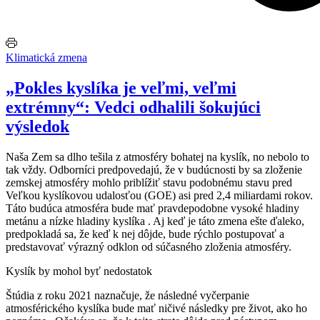
Klimatická zmena
„Pokles kyslíka je veľmi, veľmi
extrémny“: Vedci odhalili šokujúci
výsledok
Naša Zem sa dlho tešila z atmosféry bohatej na kyslík, no nebolo to
tak vždy. Odborníci predpovedajú, že v budúcnosti by sa zloženie
zemskej atmosféry mohlo priblížiť stavu podobnému stavu pred
Veľkou kyslíkovou udalosťou (GOE) asi pred 2,4 miliardami rokov.
Táto budúca atmosféra bude mať pravdepodobne vysoké hladiny
metánu a nízke hladiny kyslíka . Aj keď je táto zmena ešte ďaleko,
predpokladá sa, že keď k nej dôjde, bude rýchlo postupovať a
predstavovať výrazný odklon od súčasného zloženia atmosféry.
Kyslík by mohol byť nedostatok
Štúdia z roku 2021 naznačuje, že následné vyčerpanie
atmosférického kyslíka bude mať ničivé následky pre život, ako ho