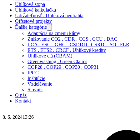
Uhlíková stopa
Uhlíková kalkulačka
Udržateľnosť . Uhlíková neutralita
Offsetové projekty
Ďalšie kategórie
Adaptácia na zmenu klímy
Znižovanie CO2 . CDR . CCS . CCU . DAC
LCA . ESG . GHG . CSDDD . CSRD . ISO . FLR
ETS . ETS2 . CRCF . Uhlíkové kredity
Uhlíkové clá (CBAM)
Greenwashing . Green Claims
COP28 . COP29 . COP30 . COP31
IPCC
Inštitúcie
Vzdelávanie
Slovník
O nás
Kontakt
8. 6. 2024
13:26