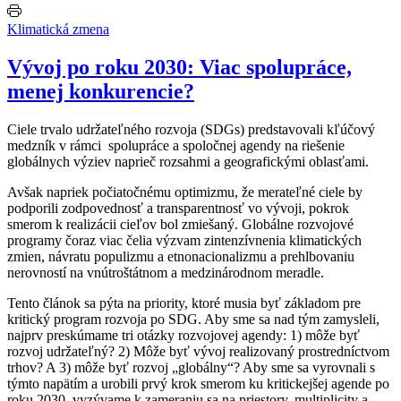
Klimatická zmena
Vývoj po roku 2030: Viac spolupráce,
menej konkurencie?
Ciele trvalo udržateľného rozvoja (SDGs) predstavovali kľúčový
medzník v rámci spolupráce a spoločnej agendy na riešenie
globálnych výziev naprieč rozsahmi a geografickými oblasťami.
Avšak napriek počiatočnému optimizmu, že merateľné ciele by
podporili zodpovednosť a transparentnosť vo vývoji, pokrok
smerom k realizácii cieľov bol zmiešaný. Globálne rozvojové
programy čoraz viac čelia výzvam zintenzívnenia klimatických
zmien, návratu populizmu a etnonacionalizmu a prehlbovaniu
nerovností na vnútroštátnom a medzinárodnom meradle.
Tento článok sa pýta na priority, ktoré musia byť základom pre
kritický program rozvoja po SDG. Aby sme sa nad tým zamysleli,
najprv preskúmame tri otázky rozvojovej agendy: 1) môže byť
rozvoj udržateľný? 2) Môže byť vývoj realizovaný prostredníctvom
trhov? A 3) môže byť rozvoj „globálny“? Aby sme sa vyrovnali s
týmto napätím a urobili prvý krok smerom ku kritickejšej agende po
roku 2030, vyzývame k zameraniu sa na priestory, multiplicity a