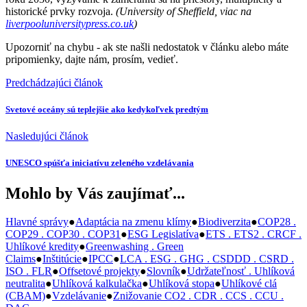
historické prvky rozvoja.
(University of Sheffield, viac na
liverpooluniversitypress.co.uk
)
Upozorniť na chybu
- ak ste našli nedostatok v článku alebo máte
pripomienky, dajte nám, prosím, vedieť.
Predchádzajúci článok
Svetové oceány sú teplejšie ako kedykoľvek predtým
Nasledujúci článok
UNESCO spúšťa iniciatívu zeleného vzdelávania
Mohlo by Vás zaujímať...
Hlavné správy
●
Adaptácia na zmenu klímy
●
Biodiverzita
●
COP28 .
COP29 . COP30 . COP31
●
ESG Legislatíva
●
ETS . ETS2 . CRCF .
Uhlíkové kredity
●
Greenwashing . Green
Claims
●
Inštitúcie
●
IPCC
●
LCA . ESG . GHG . CSDDD . CSRD .
ISO . FLR
●
Offsetové projekty
●
Slovník
●
Udržateľnosť . Uhlíková
neutralita
●
Uhlíková kalkulačka
●
Uhlíková stopa
●
Uhlíkové clá
(CBAM)
●
Vzdelávanie
●
Znižovanie CO2 . CDR . CCS . CCU .