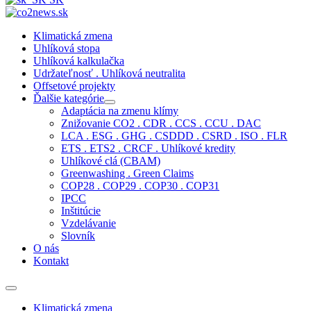
Klimatická zmena
Uhlíková stopa
Uhlíková kalkulačka
Udržateľnosť . Uhlíková neutralita
Offsetové projekty
Ďalšie kategórie
Adaptácia na zmenu klímy
Znižovanie CO2 . CDR . CCS . CCU . DAC
LCA . ESG . GHG . CSDDD . CSRD . ISO . FLR
ETS . ETS2 . CRCF . Uhlíkové kredity
Uhlíkové clá (CBAM)
Greenwashing . Green Claims
COP28 . COP29 . COP30 . COP31
IPCC
Inštitúcie
Vzdelávanie
Slovník
O nás
Kontakt
Klimatická zmena