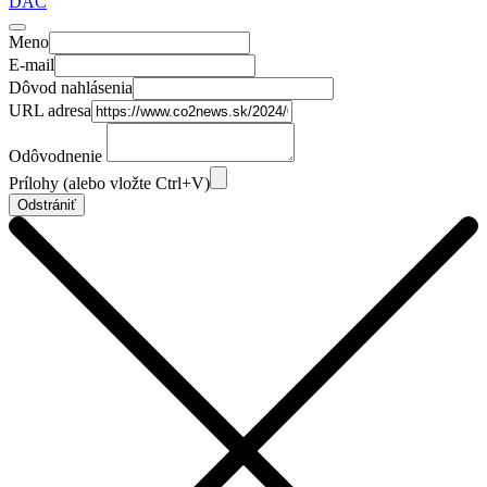
DAC
Meno
E-mail
Dôvod nahlásenia
URL adresa
Odôvodnenie
Prílohy (alebo vložte Ctrl+V)
Odstrániť