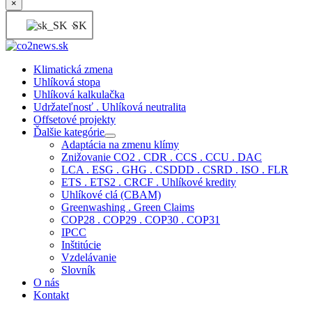
×
SK
Klimatická zmena
Uhlíková stopa
Uhlíková kalkulačka
Udržateľnosť . Uhlíková neutralita
Offsetové projekty
Ďalšie kategórie
Adaptácia na zmenu klímy
Znižovanie CO2 . CDR . CCS . CCU . DAC
LCA . ESG . GHG . CSDDD . CSRD . ISO . FLR
ETS . ETS2 . CRCF . Uhlíkové kredity
Uhlíkové clá (CBAM)
Greenwashing . Green Claims
COP28 . COP29 . COP30 . COP31
IPCC
Inštitúcie
Vzdelávanie
Slovník
O nás
Kontakt