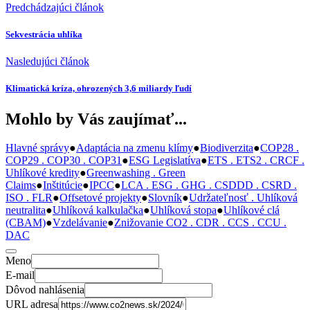
Predchádzajúci článok
Sekvestrácia uhlíka
Nasledujúci článok
Klimatická kríza, ohrozených 3,6 miliardy ľudí
Mohlo by Vás zaujímať...
Hlavné správy
●
Adaptácia na zmenu klímy
●
Biodiverzita
●
COP28 .
COP29 . COP30 . COP31
●
ESG Legislatíva
●
ETS . ETS2 . CRCF .
Uhlíkové kredity
●
Greenwashing . Green
Claims
●
Inštitúcie
●
IPCC
●
LCA . ESG . GHG . CSDDD . CSRD .
ISO . FLR
●
Offsetové projekty
●
Slovník
●
Udržateľnosť . Uhlíková
neutralita
●
Uhlíková kalkulačka
●
Uhlíková stopa
●
Uhlíkové clá
(CBAM)
●
Vzdelávanie
●
Znižovanie CO2 . CDR . CCS . CCU .
DAC
Meno
E-mail
Dôvod nahlásenia
URL adresa