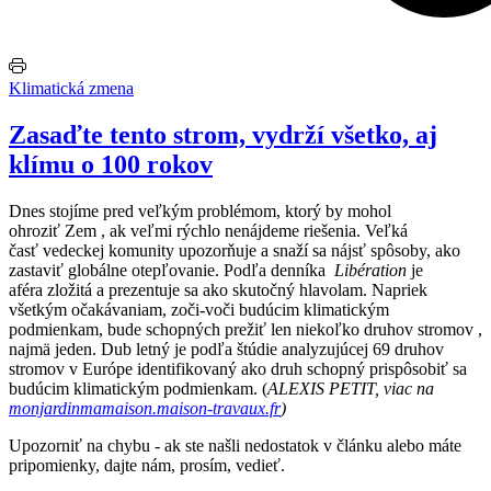
Klimatická zmena
Zasaďte tento strom, vydrží všetko, aj
klímu o 100 rokov
Dnes stojíme pred veľkým problémom, ktorý by mohol
ohroziť Zem , ak veľmi rýchlo nenájdeme riešenia. Veľká
časť vedeckej komunity upozorňuje a snaží sa nájsť spôsoby, ako
zastaviť globálne otepľovanie. Podľa denníka
Libération
je
aféra zložitá a prezentuje sa ako skutočný hlavolam. Napriek
všetkým očakávaniam, zoči-voči budúcim klimatickým
podmienkam, bude schopných prežiť len niekoľko druhov stromov ,
najmä jeden. Dub letný je podľa štúdie analyzujúcej 69 druhov
stromov v Európe identifikovaný ako druh schopný prispôsobiť sa
budúcim klimatickým podmienkam. (
ALEXIS PETIT, viac na
monjardinmamaison.maison-travaux.fr
)
Upozorniť na chybu
- ak ste našli nedostatok v článku alebo máte
pripomienky, dajte nám, prosím, vedieť.