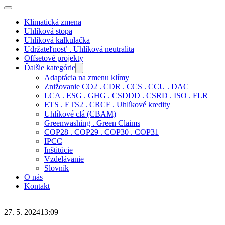
Klimatická zmena
Uhlíková stopa
Uhlíková kalkulačka
Udržateľnosť . Uhlíková neutralita
Offsetové projekty
Ďalšie kategórie
Adaptácia na zmenu klímy
Znižovanie CO2 . CDR . CCS . CCU . DAC
LCA . ESG . GHG . CSDDD . CSRD . ISO . FLR
ETS . ETS2 . CRCF . Uhlíkové kredity
Uhlíkové clá (CBAM)
Greenwashing . Green Claims
COP28 . COP29 . COP30 . COP31
IPCC
Inštitúcie
Vzdelávanie
Slovník
O nás
Kontakt
27. 5. 2024
13:09