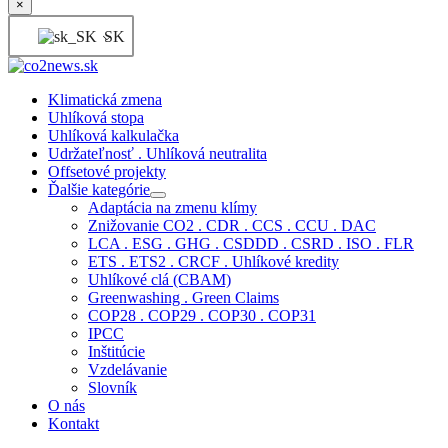
×
SK
Klimatická zmena
Uhlíková stopa
Uhlíková kalkulačka
Udržateľnosť . Uhlíková neutralita
Offsetové projekty
Ďalšie kategórie
Adaptácia na zmenu klímy
Znižovanie CO2 . CDR . CCS . CCU . DAC
LCA . ESG . GHG . CSDDD . CSRD . ISO . FLR
ETS . ETS2 . CRCF . Uhlíkové kredity
Uhlíkové clá (CBAM)
Greenwashing . Green Claims
COP28 . COP29 . COP30 . COP31
IPCC
Inštitúcie
Vzdelávanie
Slovník
O nás
Kontakt