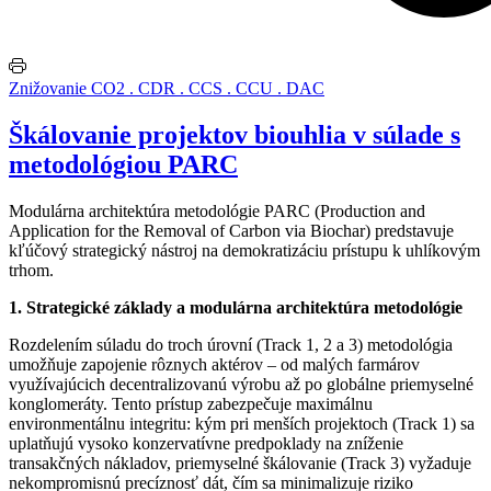
Znižovanie CO2 . CDR . CCS . CCU . DAC
Škálovanie projektov biouhlia v súlade s
metodológiou PARC
Modulárna architektúra metodológie PARC (Production and
Application for the Removal of Carbon via Biochar) predstavuje
kľúčový strategický nástroj na demokratizáciu prístupu k uhlíkovým
trhom.
1. Strategické základy a modulárna architektúra metodológie
Rozdelením súladu do troch úrovní (Track 1, 2 a 3) metodológia
umožňuje zapojenie rôznych aktérov – od malých farmárov
využívajúcich decentralizovanú výrobu až po globálne priemyselné
konglomeráty. Tento prístup zabezpečuje maximálnu
environmentálnu integritu: kým pri menších projektoch (Track 1) sa
uplatňujú vysoko konzervatívne predpoklady na zníženie
transakčných nákladov, priemyselné škálovanie (Track 3) vyžaduje
nekompromisnú precíznosť dát, čím sa minimalizuje riziko