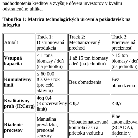
nadhodnotenia kreditov a zvyšuje dôvera investorov v kvalitu
odstráneného uhlíka.
Tabuľka 1: Matrica technologických úrovní a požiadaviek na
integritu
Track 1:
Track 2:
Track 3:
Atribút
Distribuovaná
Mechanizovaný
Priemyselná
produkcia
prechod
precíznosť
< 1 tona
> 15 ton
Vstupná
1 až 15 ton biomasy
biomasy / deň
biomasy / de
kapacita
/ deň (na jednotku)
(na jednotku)
(na jednotku)
≤ 60 000
Bez
Kumulatívny
tCO2e / rok
Bez obmedzenia
limit
(pre celú
obmedzenia
aktivitu)
\leq 0,4
Kvalitatívny
(Konzervatívny
≤ 0,7
≤ 0,7
prah (H:Corg)
limit)
Plne
Manuálna
Poloautomatizovaná,
automatizova
Riadenie
prevádzka,
kontrola času a
(SCADA),
procesov
prenosné
prietoku vzduchu
riadenie v
senzory