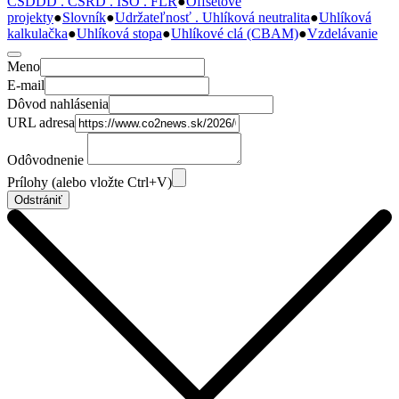
CSDDD . CSRD . ISO . FLR
●
Offsetové
projekty
●
Slovník
●
Udržateľnosť . Uhlíková neutralita
●
Uhlíková
kalkulačka
●
Uhlíková stopa
●
Uhlíkové clá (CBAM)
●
Vzdelávanie
Meno
E-mail
Dôvod nahlásenia
URL adresa
Odôvodnenie
Prílohy (alebo vložte Ctrl+V)
Odstrániť