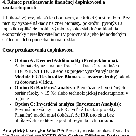
4. Rámec preukazovania finančnej doplnkovosti a
životaschopnosti
Uhlíkové výnosy nie sú len bonusom, ale kritickým stimulom. Bez
nich by vysoké náklady na zber biomasy, pokročilú pyrolýzu a
logistiku aplikácie urobili výrobu vysoko stabilného biouhlia
ekonomicky nerealizovateľnou v porovnaní s jeho jednoduchým
spálením alebo ponechaním na rozklad.
Cesty preukazovania doplnkovosti
Option A: Deemed Additionality (Predpokladaná):
Automaticky uznaná pre Track 1 a Track 2 v krajinách
LDC/SIDS/LLDC, alebo ak projekt využíva výhradne
Module F3 (Restorative Biomass – invázne druhy)
, ak nie
sú dotované vládou.
Option B: Bariérová analýza:
Preukázanie investičných
bariér (úroky > 15 %) alebo technologickej nedostupnosti v
regióne.
Option C: Investičná analýza (Investment Analysis):
Povinná pre všetky Track 3 a veľké Track 2 projekty.
Finančný model musí dokázať, že IRR projektu bez
uhlíkových kreditov je pod trhovým benchmarkom.
Analytický layer „So What?“:
Projekty musia preukázať súlad s