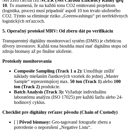
Net Zero cieľmi cez
NCER (Net Carbon Efficiency Ratio)
\geq
10
. To znamená, že na každú tonu CO2 emitovanú projektom
(logistika, proces) musí pripadnúť aspoň 10 ton trvalo uloženého
CO2. Týmto sa eliminuje riziko „Greenwashingu“ pri neefektívnych
logistických reťazcoch.
5. Operačný protokol MRV: Od zberu dát po verifikáciu
Transparentný digitálny monitorovací systém (DMS) je chrbticou
dôvery investorov. Každá tona biouhlia musí mať digitálnu stopu od
zdroja biomasy až po finálne uloženie.
Protokoly monitorovania
Composite Sampling (Track 1 a 2):
Umožňuje znížiť
náklady miešaním čiastkových vzoriek do jednej „Master
Sample“ reprezentujúcej max.
50 ton (Track 1)
alebo
100
ton (Track 2)
produkcie.
Batch Analysis (Track 3):
Vyžaduje individuálnu
laboratórnu analýzu (ISO 17025) pre každú šaržu alebo 24-
hodinový cyklus.
Checklist pre digitálny reťazec pôvodu (Chain of Custody)
[ ]
Pôvod biomasy:
Geo-tagované fotografie zberu a
potvrdenie o neporušení „Negative Listu“.