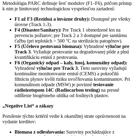
Metodológia PARC definuje šesť modulov (F1–F6), pričom prístup
k nim je limitovaný technologickou vyspelosťou zariadení:
F1 až F3 (Rezíduá a invázne druhy):
Dostupné pre všetky
úrovne (Track 1-3).
F4 (Disaster/Sanitary):
Pre Track 1 obmedzené len na
prevenciu požiarov; pre Track 2 a 3 dostupné pre sanitárnu
ťažbu (pri teplotách > 500 °C na sterilizáciu patogénov).
F5 (Účelovo pestovaná biomasa):
Vyhradené
výlučne pre
Track 3
. Vyžaduje pestovanie na degradovanej pôde a plnú
kvantifikáciu emisií z pestovania.
F6 (Organický odpad – kaly, hnoj, komunálny odpad):
Vyhradené
výlučne pre Track 3
. Tieto suroviny vyžadujú
kontinuálne monitorovanie emisií (CEMS) a pokročilú
filtráciu plynov kvôli riziku uvoľňovania kontaminantov. Pri
komunálnom odpade (MSW) je povinné
testovanie
rádioizotopom 14C (Radiocarbon testing)
na presné
odlíšenie biogénneho uhlíka od fosílnych plastov.
„Negative List“ a zákazy
Porušenie týchto kritérií vedie k okamžitej strate oprávnenosti na
vydanie kreditov:
Biomasa z odlesňovania:
Suroviny pochádzajúce z