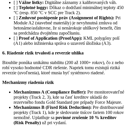
[ ]
Vážne lístky:
Digitálne záznamy z kalibrovaných váh.
[ ]
Teplotné loggy:
Dôkaz o dodržaní minimálnej teploty 450
°C (resp. 850 °C v SCC pre Track 2).
[ ]
Zmluvné postúpenie práv (Assignment of Rights):
Pri
Module A2 (stavebné materiály) je nevyhnutná zmluva od
betonárne/asfaltovne, že si nenárokuje uhlíkový benefit, čím
sa predchádza dvojitému započítaniu.
[ ]
Proof of Application (ProofApp):
KML polygóny polí
(A1) alebo inžinierska správa o uzavretí úložiska (A3).
6. Riadenie rizík trvalosti a reverzie uhlíka
Biouhlie ponúka unikátnu stabilitu (200 až 1000+ rokov), čo z neho
robí vysoko hodnotné CDR riešenie. Napriek tomu existujú riziká
reverzie (uvoľnenia), ktoré musia byť systémovo riadené.
Mechanizmy riadenia rizík
Mechanizmus A (Compliance Buffer):
Pre monitorovateľné
projekty (Track 2, 3), kde sa časť kreditov ukladá do
rezervného fondu Gold Standard pre prípady Force Majeure.
Mechanizmus B (Fixed Risk Deduction):
Pre distribuované
projekty (Track 1), kde je sledovanie tisícov fariem 100 rokov
nemožné. Uplatňuje sa
povinné zrušenie 10 % kreditov
(Risk Penalty)
už pri vydaní.