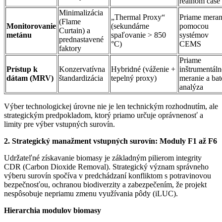
reálnom čase
Minimalizácia
„Thermal Proxy“
Priame meran
(Flame
Monitorovanie
(sekundárne
pomocou
Curtain) a
metánu
spaľovanie > 850
systémov
prednastavené
°C)
CEMS
faktory
Priame
Prístup k
Konzervatívna
Hybridné (váženie +
inštrumentáln
dátam (MRV)
štandardizácia
tepelný proxy)
meranie a bat
analýza
Výber technologickej úrovne nie je len technickým rozhodnutím, ale
strategickým predpokladom, ktorý priamo určuje oprávnenosť a
limity pre výber vstupných surovín.
2. Strategický manažment vstupných surovín: Moduly F1 až F6
Udržateľné získavanie biomasy je základným pilierom integrity
CDR (Carbon Dioxide Removal). Strategický význam správneho
výberu surovín spočíva v predchádzaní konfliktom s potravinovou
bezpečnosťou, ochranou biodiverzity a zabezpečením, že projekt
nespôsobuje nepriamu zmenu využívania pôdy (iLUC).
Hierarchia modulov biomasy