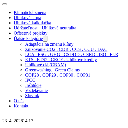
Klimatická zmena
Uhlíková stopa
Uhlíková kalkulačka
Udržateľnosť . Uhlíková neutralita
Offsetové projekty
Ďalšie kategórie
Adaptácia na zmenu klímy
Znižovanie CO2 . CDR . CCS . CCU . DAC
LCA . ESG . GHG . CSDDD . CSRD . ISO . FLR
ETS . ETS2 . CRCF . Uhlíkové kredity
Uhlíkové clá (CBAM)
Greenwashing . Green Claims
COP28 . COP29 . COP30 . COP31
IPCC
Inštitúcie
Vzdelávanie
Slovník
O nás
Kontakt
23. 4. 2026
14:17