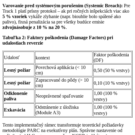
Varovanie pred systémovým porušením (Systemic Breach):
Pre
Track 1 platí prísny protokol – ak pri ročných inšpekciách viac ako
5 % vzoriek
vykáže zlyhanie (napr. biouhlie bolo spálené ako
palivo), fixná penalizácia sa pre všetky budúce emisie
zdvojnásobuje z 10 % na 20 %
.
Tabuľka 2: Faktory poškodenia (Damage Factors) pri
udalostiach reverzie
Faktor poškodenia
Udalosť
kontext
(DF)
Povrchová aplikácia (< 10
Lesný požiar
0,50 (50 % vrstvy)
cm)
Zapracované do pôdy (> 10
Lesný požiar
0,10 (10 % vrstvy)
cm)
1,00 (100 %
Odklonenie
Neoprávnené spaľovanie
paliva
vrstvy)
1,00 (100 %
Odstránenie z úložiska
Exkavácia
(Module A3)
vrstvy)
Tento implementačný rámec transformuje teoretické požiadavky
metodológie PARC na exekutívny plán. Správne nastavenie od