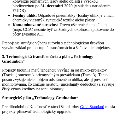
konverzie primárnych lesov alebo oblastí s vysokou
biodiverzitou po
31. decembri 2020
(v súlade s nariadením
EUDR).
Fosílny uhlík:
Odpadové pneumatiky (fosílny uhlík je v nich
chemicky viazaný), syntetické textílie alebo plasty.
Kontaminované suroviny:
Drevo ošetrené chemikáliami
(napr. CCA) nesmie byť za žiadnych okolností aplikované do
pôdy (Module A1).
Prepojenie stratégie výberu surovín s technologickou úrovňou
vytvára základ pre postupnú transformáciu a škálovanie projektov.
3. Technologická transformácia a plán „Technology
Graduation“
Projekty biouhlia majú tendenciu vyvíjať sa od mikro-projektov
(Track 1) smerom k priemyselným prevádzkam (Track 3). Tento
posun zvyšuje nielen objem odstráneného uhlíka, ale aj presnosť
monitorovania, čo znižuje neistotu (uncertainty deduction) a zvyšuje
čistý výnos kreditov na tonu biomasy.
Strategický plán „Technology Graduation“
Pre dlhodobú udržateľnosť v rámci štandardov
Gold Standard
musia
projekty plánovať technologický upgrade: