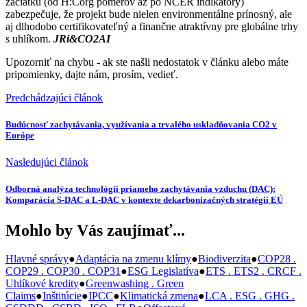
začiatku (od H:Corg pomerov až po NCER indikátory)
zabezpečuje, že projekt bude nielen environmentálne prínosný, ale
aj dlhodobo certifikovateľný a finančne atraktívny pre globálne trhy
s uhlíkom.
JRi&CO2AI
Upozorniť na chybu
- ak ste našli nedostatok v článku alebo máte
pripomienky, dajte nám, prosím, vedieť.
Predchádzajúci článok
Budúcnosť zachytávania, využívania a trvalého uskladňovania CO2 v
Európe
Nasledujúci článok
Odborná analýza technológií priameho zachytávania vzduchu (DAC):
Komparácia S-DAC a L-DAC v kontexte dekarbonizačných stratégií EÚ
Mohlo by Vás zaujímať...
Hlavné správy
●
Adaptácia na zmenu klímy
●
Biodiverzita
●
COP28 .
COP29 . COP30 . COP31
●
ESG Legislatíva
●
ETS . ETS2 . CRCF .
Uhlíkové kredity
●
Greenwashing . Green
Claims
●
Inštitúcie
●
IPCC
●
Klimatická zmena
●
LCA . ESG . GHG .