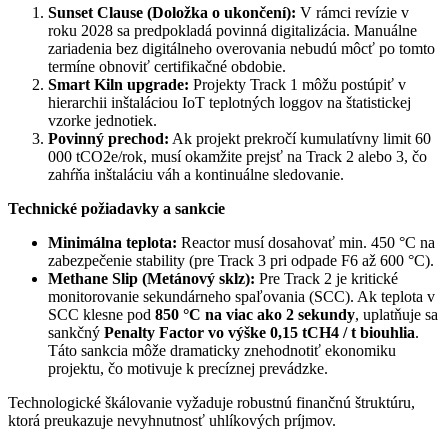
Sunset Clause (Doložka o ukončení):
V rámci revízie v
roku 2028 sa predpokladá povinná digitalizácia. Manuálne
zariadenia bez digitálneho overovania nebudú môcť po tomto
termíne obnoviť certifikačné obdobie.
Smart Kiln upgrade:
Projekty Track 1 môžu postúpiť v
hierarchii inštaláciou IoT teplotných loggov na štatistickej
vzorke jednotiek.
Povinný prechod:
Ak projekt prekročí kumulatívny limit 60
000 tCO2e/rok, musí okamžite prejsť na Track 2 alebo 3, čo
zahŕňa inštaláciu váh a kontinuálne sledovanie.
Technické požiadavky a sankcie
Minimálna teplota:
Reactor musí dosahovať min. 450 °C na
zabezpečenie stability (pre Track 3 pri odpade F6 až 600 °C).
Methane Slip (Metánový sklz):
Pre Track 2 je kritické
monitorovanie sekundárneho spaľovania (SCC). Ak teplota v
SCC klesne pod
850 °C na viac ako 2 sekundy
, uplatňuje sa
sankčný
Penalty Factor vo výške 0,15 tCH4 / t biouhlia
.
Táto sankcia môže dramaticky znehodnotiť ekonomiku
projektu, čo motivuje k precíznej prevádzke.
Technologické škálovanie vyžaduje robustnú finančnú štruktúru,
ktorá preukazuje nevyhnutnosť uhlíkových príjmov.