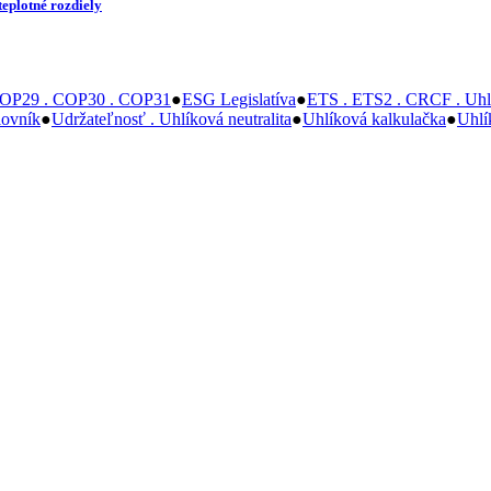
teplotné rozdiely
OP29 . COP30 . COP31
●
ESG Legislatíva
●
ETS . ETS2 . CRCF . Uhlí
lovník
●
Udržateľnosť . Uhlíková neutralita
●
Uhlíková kalkulačka
●
Uhlí