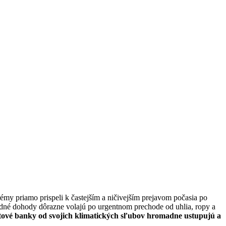
rémy priamo prispeli k častejším a ničivejším prejavom počasia po
odné dohody dôrazne volajú po urgentnom prechode od uhlia, ropy a
tové banky od svojich klimatických sľubov hromadne ustupujú a