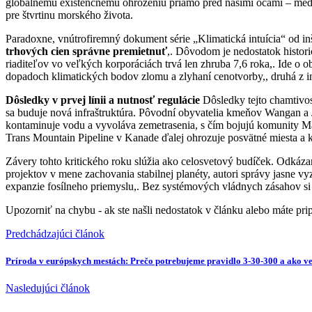
globálnemu existenčnému ohrozeniu priamo pred našimi očami – medz
pre štvrtinu morského života.
Paradoxne, vnútrofiremný dokument série „Klimatická intuícia“ od i
trhových cien správne premietnuť
,. Dôvodom je nedostatok histor
riaditeľov vo veľkých korporáciách trvá len zhruba 7,6 roka,. Ide o 
dopadoch klimatických bodov zlomu a zlyhaní cenotvorby,, druhá z in
Dôsledky v prvej línii a nutnosť regulácie
Dôsledky tejto chamtivos
sa buduje nová infraštruktúra. Pôvodní obyvatelia kmeňov Wangan a 
kontaminuje vodu a vyvoláva zemetrasenia, s čím bojujú komunity Map
Trans Mountain Pipeline v Kanade ďalej ohrozuje posvätné miesta a kr
Závery tohto kritického roku slúžia ako celosvetový budíček. Odká
projektov v mene zachovania stabilnej planéty, autori správy jasne 
expanzie fosílneho priemyslu,. Bez systémových vládnych zásahov si
Upozorniť na chybu
- ak ste našli nedostatok v článku alebo máte pr
Predchádzajúci článok
Príroda v európskych mestách: Prečo potrebujeme pravidlo 3-30-300 a ako 
Nasledujúci článok