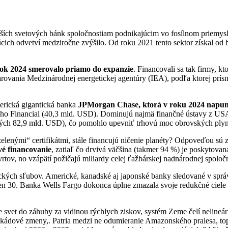
äčších svetových bánk spoločnostiam podnikajúcim vo fosílnom priemy
ujúcich odvetví medziročne zvýšilo. Od roku 2021 tento sektor získal od
 rok 2024 smerovalo priamo do expanzie
. Financovali sa tak firmy, k
arovania Medzinárodnej energetickej agentúry (IEA), podľa ktorej prísn
merická gigantická banka
JPMorgan Chase, ktorá v roku 2024 napump
o Financial (40,3 mld. USD). Dominujú najmä finančné ústavy z USA,
dných 82,9 mld. USD), čo pomohlo upevniť trhovú moc obrovských plyná
zelenými“ certifikátmi, stále financujú ničenie planéty? Odpoveďou s
vé financovanie
, zatiaľ čo drvivá väčšina (takmer 94 %) je poskytov
rtov, no vzápätí požičajú miliardy celej ťažbárskej nadnárodnej spoloč
kých sľubov. Americké, kanadské aj japonské banky sledované v správ
 30. Banka Wells Fargo dokonca úplne zmazala svoje redukčné ciele do
 svet do záhuby za vidinou rýchlych ziskov, systém Zeme čelí nelin
askádové zmeny,. Patria medzi ne odumieranie Amazonského pralesa, tope