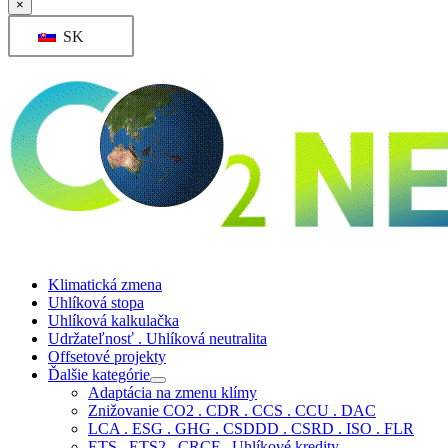
×
SK
Klimatická zmena
Uhlíková stopa
Uhlíková kalkulačka
Udržateľnosť . Uhlíková neutralita
Offsetové projekty
Ďalšie kategórie
Adaptácia na zmenu klímy
Znižovanie CO2 . CDR . CCS . CCU . DAC
LCA . ESG . GHG . CSDDD . CSRD . ISO . FLR
ETS . ETS2 . CRCF . Uhlíkové kredity