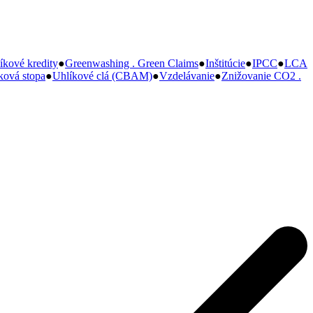
kové kredity
●
Greenwashing . Green Claims
●
Inštitúcie
●
IPCC
●
LCA
ková stopa
●
Uhlíkové clá (CBAM)
●
Vzdelávanie
●
Znižovanie CO2 .