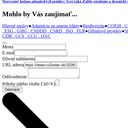
Nezvratný kolaps atlantických prúdov: Svet čaká ďalšie oteplenie a drastické 
Mohlo by Vás zaujímať...
Hlavné správy
●
Adaptácia na zmenu klímy
●
Biodiverzita
●
COP28 . C
. ESG . GHG . CSDDD . CSRD . ISO . FLR
●
Offsetové projekty
●
S
CDR . CCS . CCU . DAC
Meno
E-mail
Dôvod nahlásenia
URL adresa
Odôvodnenie
Prílohy (alebo vložte Ctrl+V)
Odstrániť