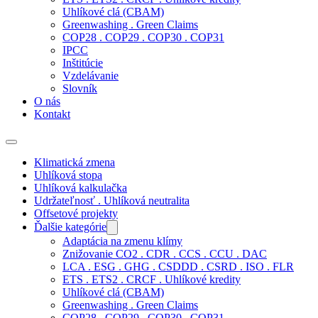
Uhlíkové clá (CBAM)
Greenwashing . Green Claims
COP28 . COP29 . COP30 . COP31
IPCC
Inštitúcie
Vzdelávanie
Slovník
O nás
Kontakt
Klimatická zmena
Uhlíková stopa
Uhlíková kalkulačka
Udržateľnosť . Uhlíková neutralita
Offsetové projekty
Ďalšie kategórie
Adaptácia na zmenu klímy
Znižovanie CO2 . CDR . CCS . CCU . DAC
LCA . ESG . GHG . CSDDD . CSRD . ISO . FLR
ETS . ETS2 . CRCF . Uhlíkové kredity
Uhlíkové clá (CBAM)
Greenwashing . Green Claims
COP28 . COP29 . COP30 . COP31