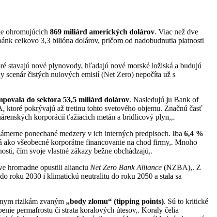
sle ohromujúcich
869 miliárd amerických dolárov
. Viac než dve
 bánk celkovo 3,3 bilióna dolárov, pričom od nadobudnutia platnosti
toré stavajú nové plynovody, hľadajú nové morské ložiská a budujú
y scenár čistých nulových emisií (Net Zero) nepočíta už s
ovala do sektora 53,5 miliárd dolárov
. Nasledujú ju Bank of
 ktoré pokrývajú až tretinu tohto svetového objemu. Značnú časť
renských korporácií ťažiacich metán a bridlicový plyn,,.
ú zámerne ponechané medzery v ich interných predpisoch. Iba
6,4 %
aná ako všeobecné korporátne financovanie na chod firmy,. Mnoho
nosti, čím svoje vlastné zákazy bežne obchádzajú,.
e hromadne opustili alianciu
Net Zero Bank Alliance
(NZBA),. Z
 roku 2030 i klimatickú neutralitu do roku 2050 a stala sa
eárnym rizikám zvaným
„body zlomu“ (tipping points)
. Sú to kritické
nie permafrostu či strata koralových útesov,. Koraly čelia