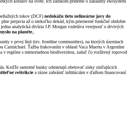
etkých koralov na svete. Ich zánikom prídeme o základný ekosystém
ch peňažných tokov (DCF)
nedokážu tieto nelineárne javy do
sa plne prejavia až o niekoľko dekád, kým priemerné funkčné obdobie
 jedna analytická divízia J.P. Morgan vzdeláva verejnosť o drvivých
myslu na planéte
,.
ty v prvej línii (tzv. frontline communities), na ktorých územiach
ou Carmichael. Ťažba frakovaním v oblasti Vaca Muerta v Argentíne
a v regióne s mimoriadnou biodiverzitou, zatiaľ čo rozšírený ropovod
ala. Keďže samotné banky odmietajú obetovať zisky zničujúcich
titeľné reštrikcie
a rázne zabrániť inštitúciám v ďalšom financovaní