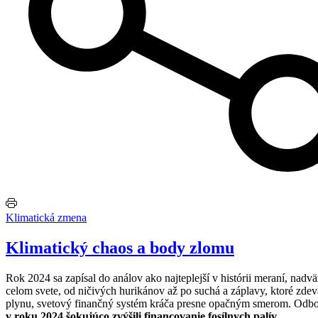
Klimatická zmena
Klimatický chaos a body zlomu
Rok 2024 sa zapísal do análov ako najteplejší v histórii meraní, nad
celom svete, od ničivých hurikánov až po suchá a záplavy
, ktoré zde
plynu, svetový finančný systém kráča presne opačným smerom. Odb
v roku 2024 šokujúco zvýšili financovanie fosílnych palív
,.