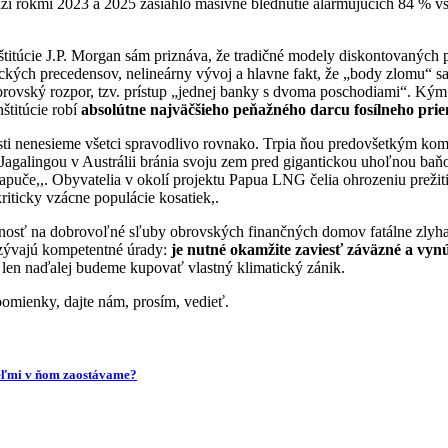
i rokmi 2023 a 2025 zasiahlo masívne blednutie alarmujúcich 84 % vš
nštitúcie J.P. Morgan sám priznáva, že tradičné modely diskontovaný
ických precedensov, nelineárny vývoj a hlavne fakt, že „body zlomu“ 
obrovský rozpor, tzv. prístup „jednej banky s dvoma poschodiami“. Kým
štitúcie robí
absolútne najväčšieho peňažného darcu fosílneho prie
ti nenesieme všetci spravodlivo rovnako. Trpia ňou predovšetkým komuni
Jagalingou v Austrálii bránia svoju zem pred gigantickou uhoľnou baň
uče,,. Obyvatelia v okolí projektu Papua LNG čelia ohrozeniu prežiti
iticky vzácne populácie kosatiek,.
zanosť na dobrovoľné sľuby obrovských finančných domov fatálne zlyh
vyzývajú kompetentné úrady:
je nutné okamžite zaviesť záväzné a vynú
 len naďalej budeme kupovať vlastný klimatický zánik.
ipomienky, dajte nám, prosím, vedieť.
veľmi v ňom zaostávame?