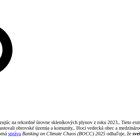
väzujúc na rekordné úrovne skleníkových plynov z roku 2023,. Tieto ext
vastovali obrovské územia a komunity,. Hoci vedecká obec a medzinár
orná
správa
Banking on Climate Chaos (BOCC) 2025
odhaľuje, že
sve