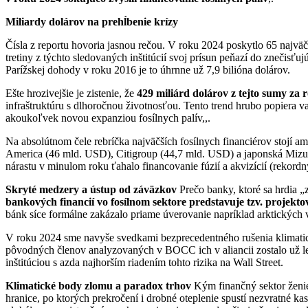
Miliardy dolárov na prehĺbenie krízy
Čísla z reportu hovoria jasnou rečou. V roku 2024 poskytlo 65 najv
tretiny z týchto sledovaných inštitúcií svoj prísun peňazí do znečisť
Parížskej dohody v roku 2016 je to úhrnne už 7,9 bilióna dolárov.
Ešte hrozivejšie je zistenie, že
429 miliárd dolárov z tejto sumy za
infraštruktúru s dlhoročnou životnosťou. Tento trend hrubo popiera v
akoukoľvek novou expanziou fosílnych palív,,.
Na absolútnom čele rebríčka najväčších fosílnych financiérov stojí a
America (46 mld. USD), Citigroup (44,7 mld. USD) a japonská Mizuh
nárastu v minulom roku ťahalo financovanie fúzií a akvizícií (rekor
Skryté medzery a ústup od záväzkov
Prečo banky, ktoré sa hrdia „
bankových financií vo fosílnom sektore predstavuje tzv. projekto
bánk síce formálne zakázalo priame úverovanie napríklad arktických v
V roku 2024 sme navyše svedkami bezprecedentného rušenia klimatic
pôvodných členov analyzovaných v BOCC ich v aliancii zostalo už len
inštitúciou s azda najhorším riadením tohto rizika na Wall Street.
Klimatické body zlomu a paradox trhov
Kým finančný sektor ženie
hranice, po ktorých prekročení i drobné oteplenie spustí nezvratné k