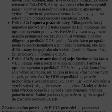
downstream operátor, musí si však od píly vyžiadať pôvodné
referenčné číslo DDS. Ak by sa z tohto istého dreva vyrobil
papier, ktorý by sa neskôr potlačil a predával ako noviny,
vydavateľ novín už povinnosti nemá, keďže noviny nie sú
relevantným produktom podľa nariadenia EUDR.
Príklad 2: Import a praženie kávy.
Mikropodnik, ktorý
importuje kávové zrná z tretej krajiny do EÚ, vystupuje ako
upstream operátor pri dovoze. Keďže kávu sám nevypestoval,
nespĺňa podmienky pre MSPO a musí vykonať plné due
diligence a predložiť DDS systém. Ak túto kávu po upražení
predá veľkoobchodníkovi a ten následne kaviarni, obe tieto
ďalšie strany fungujú ako obchodníci (traders). Znamená to,
že len posúvajú informácie o DDS.
Príklad 3: Spracovanie domácej sóje.
Stredne veľká farma
v EÚ pestuje sóju a predáva ju lisu na olejniny. Farma je
upstream operátor a predkladá DDS. Ak by však farma časť
sóje vôbec nepredala, ale použila ju len na kŕmenie vlastných
sliepok, pre túto časť by DDS nepredkladala, pretože
nedochádza k uvedeniu produktu na trh. Lis, ktorý sóju kúpi a
vyrobí sójový olej, je downstream operátor. Ak olej následne
kúpi výrobca potravín a vyrobí z neho margarín, výrobca
potravín nemá žiadne povinnosti, pretože margarín nespadá
do zoznamu komodít EUDR.
Záverom možno povedať, že EUDR prerozdeľuje povinnosti