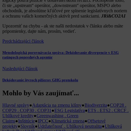
logicky podľa pozície v dodávateľskom reťazci. Pochopenie toho,
či ste „upstream“ operátor, „downstream“ operátor, MSPO alebo
obchodník, je absolútne kľúčové pre splnenie legislatívnych noriem
a ochranu vašich komerčných aktivít pred sankciami.
JRi&CO2AI
Upozorniť na chybu
- ak ste našli nedostatok v článku alebo máte
pripomienky, dajte nám, prosím, vedieť.
Predchádzajúci článok
Metodologická porovnávacia správa: Dekódovanie divergencie v ESG
ratingoch popredných agentúr
Nasledujúci článok
Dekódovanie štyroch pilierov GHG protokolu
Mohlo by Vás zaujímať...
Hlavné správy
●
Adaptácia na zmenu klímy
●
Biodiverzita
●
COP28 .
COP29 . COP30 . COP31
●
ESG Legislatíva
●
ETS . ETS2 . CRCF .
Uhlíkové kredity
●
Greenwashing . Green
Claims
●
Inštitúcie
●
IPCC
●
Klimatická zmena
●
Offsetové
projekty
●
Slovník
●
Udržateľnosť . Uhlíková neutralita
●
Uhlíková