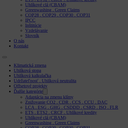
Uhlíkové clá (CBAM)
Greenwashing . Green Claims
COP28 . COP29 . COP30 . COP31
IPCC
Inštitúcie
Vzdelávanie
Slovník
O nás
Kontakt
Klimatická zmena
Uhlíková stopa
Uhlíková kalkulačka
Udržateľnosť . Uhlíková neutralita
Offsetové projekty
Ďalšie kategórie
Adaptácia na zmenu klímy
Znižovanie CO2 . CDR . CCS . CCU . DAC
LCA . ESG . GHG . CSDDD . CSRD . ISO . FLR
ETS . ETS2 . CRCF . Uhlíkové kredity
Uhlíkové clá (CBAM)
Greenwashing . Green Claims
COP28 . COP29 . COP30 . COP31