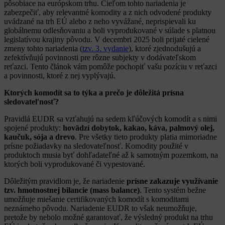
pôsobiace na európskom trhu. Cieľom tohto nariadenia je
zabezpečiť, aby relevantné komodity a z nich odvodené produkty
uvádzané na trh EÚ
alebo z neho vyvážané, neprispievali ku
globálnemu odlesňovaniu a boli vyprodukované v súlade s platnou
legislatívou krajiny pôvodu. V decembri 2025 boli prijaté cielené
zmeny tohto nariadenia (
tzv. 3. vydanie
), ktoré zjednodušujú a
zefektívňujú povinnosti pre rôzne subjekty v dodávateľskom
reťazci. Tento článok vám pomôže pochopiť vašu pozíciu v reťazci
a povinnosti, ktoré z nej vyplývajú.
Ktorých komodít sa to týka a prečo je dôležitá prísna
sledovateľnosť?
Pravidlá EUDR sa vzťahujú na sedem kľúčových komodít a s nimi
spojené produkty:
hovädzí dobytok, kakao, káva, palmový olej,
kaučuk, sója a drevo
. Pre všetky tieto produkty platia mimoriadne
prísne požiadavky na sledovateľnosť. Komodity použité v
produktoch musia byť dohľadateľné až k samotným pozemkom, na
ktorých boli vyprodukované či vypestované.
Dôležitým pravidlom je, že nariadenie
prísne zakazuje využívanie
tzv. hmotnostnej bilancie (mass balance)
. Tento systém bežne
umožňuje miešanie certifikovaných komodít s komoditami
neznámeho pôvodu. Nariadenie EUDR to však neumožňuje,
pretože by nebolo možné garantovať, že výsledný produkt na trhu