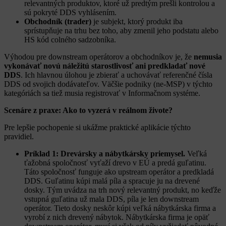
relevantných produktov, ktoré už predtým prešli kontrolou a
sú pokryté DDS vyhlásením.
Obchodník (trader)
je subjekt, ktorý produkt iba
sprístupňuje na trhu bez toho, aby zmenil jeho podstatu alebo
HS kód colného sadzobníka.
Výhodou pre downstream operátorov a obchodníkov je, že
nemusia
vykonávať novú náležitú starostlivosť ani predkladať nové
DDS
. Ich hlavnou úlohou je zbierať a uchovávať referenčné čísla
DDS od svojich dodávateľov. Väčšie podniky (ne-MSP) v týchto
kategóriách sa tiež musia registrovať v Informačnom systéme.
Scenáre z praxe: Ako to vyzerá v reálnom živote?
Pre lepšie pochopenie si ukážme praktické aplikácie týchto
pravidiel.
Príklad 1: Drevársky a nábytkársky priemysel.
Veľká
ťažobná spoločnosť vyťaží drevo v EÚ a predá guľatinu.
Táto spoločnosť funguje ako upstream operátor a predkladá
DDS. Guľatinu kúpi malá píla a spracuje ju na drevené
dosky. Tým uvádza na trh nový relevantný produkt, no keďže
vstupná guľatina už mala DDS, píla je len downstream
operátor. Tieto dosky neskôr kúpi veľká nábytkárska firma a
vyrobí z nich drevený nábytok. Nábytkárska firma je opäť