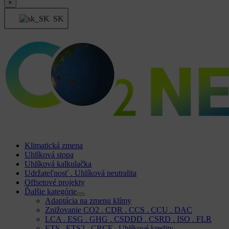
×
SK
Klimatická zmena
Uhlíková stopa
Uhlíková kalkulačka
Udržateľnosť . Uhlíková neutralita
Offsetové projekty
Ďalšie kategórie
Adaptácia na zmenu klímy
Znižovanie CO2 . CDR . CCS . CCU . DAC
LCA . ESG . GHG . CSDDD . CSRD . ISO . FLR
ETS . ETS2 . CRCF . Uhlíkové kredity