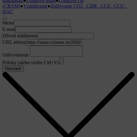
kalkulačka
●
Uhlíková stopa
●
Uhlíkové clá
(CBAM)
●
Vzdelávanie
●
Znižovanie CO2 . CDR . CCS . CCU .
DAC
Meno
E-mail
Dôvod nahlásenia
URL adresa
Odôvodnenie
Prílohy (alebo vložte Ctrl+V)
Odstrániť