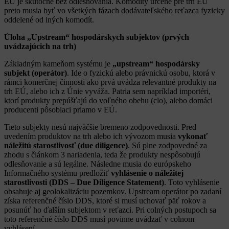
EÚ je skutočne bez odlesňovania. Komodity určené pre trh EÚ
preto musia byť vo všetkých fázach dodávateľského reťazca fyzicky
oddelené od iných komodít.
Úloha „Upstream“ hospodárskych subjektov (prvých
uvádzajúcich na trh)
Základným kameňom systému je
„upstream“ hospodársky
subjekt (operátor)
. Ide o fyzickú alebo právnickú osobu, ktorá v
rámci komerčnej činnosti ako prvá uvádza relevantné produkty na
trh EÚ, alebo ich z Únie vyváža. Patria sem napríklad importéri,
ktorí produkty prepúšťajú do voľného obehu (clo), alebo domáci
producenti pôsobiaci priamo v EÚ.
Tieto subjekty nesú najväčšie bremeno zodpovednosti. Pred
uvedením produktov na trh alebo ich vývozom musia
vykonať
náležitú starostlivosť (due diligence)
. Sú plne zodpovedné za
zhodu s článkom 3 nariadenia, teda že produkty nespôsobujú
odlesňovanie a sú legálne. Následne musia do európskeho
Informačného systému predložiť
vyhlásenie o náležitej
starostlivosti (DDS – Due Diligence Statement)
. Toto vyhlásenie
obsahuje aj geolokalizáciu pozemkov. Upstream operátor po zadaní
získa referenčné číslo DDS, ktoré si musí uchovať päť rokov a
posunúť ho ďalším subjektom v reťazci. Pri colných postupoch sa
toto referenčné číslo DDS musí povinne uvádzať v colnom
vyhlásení.