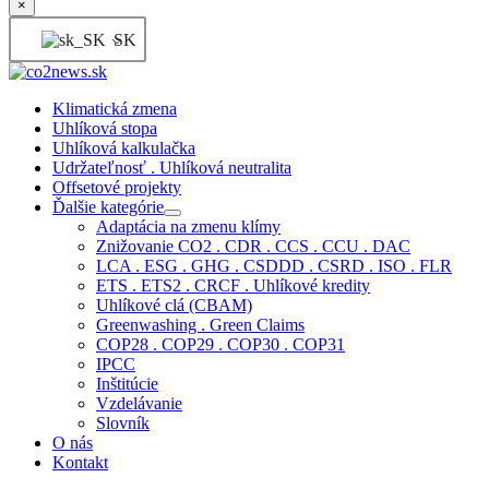
×
SK
Klimatická zmena
Uhlíková stopa
Uhlíková kalkulačka
Udržateľnosť . Uhlíková neutralita
Offsetové projekty
Ďalšie kategórie
Adaptácia na zmenu klímy
Znižovanie CO2 . CDR . CCS . CCU . DAC
LCA . ESG . GHG . CSDDD . CSRD . ISO . FLR
ETS . ETS2 . CRCF . Uhlíkové kredity
Uhlíkové clá (CBAM)
Greenwashing . Green Claims
COP28 . COP29 . COP30 . COP31
IPCC
Inštitúcie
Vzdelávanie
Slovník
O nás
Kontakt