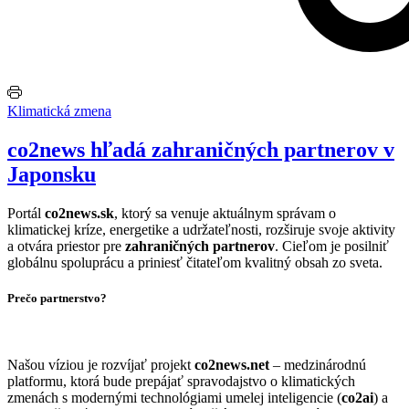
Klimatická zmena
co2news hľadá zahraničných partnerov v
Japonsku
Portál
co2news.sk
, ktorý sa venuje aktuálnym správam o
klimatickej kríze, energetike a udržateľnosti, rozširuje svoje aktivity
a otvára priestor pre
zahraničných partnerov
. Cieľom je posilniť
globálnu spoluprácu a priniesť čitateľom kvalitný obsah zo sveta.
Prečo partnerstvo?
Našou víziou je rozvíjať projekt
co2news.net
– medzinárodnú
platformu, ktorá bude prepájať spravodajstvo o klimatických
zmenách s modernými technológiami umelej inteligencie (
co2ai
) a