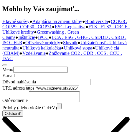
Mohlo by Vás zaujímať...
Hlavné správy
●
Adaptácia na zmenu klímy
●
Biodiverzita
●
COP28 .
COP29 . COP30 . COP31
●
ESG Legislatíva
●
ETS . ETS2 . CRCF .
Uhlíkové kredity
●
Greenwashing . Green
Claims
●
Inštitúcie
●
IPCC
●
LCA . ESG . GHG . CSDDD . CSRD .
ISO . FLR
●
Offsetové projekty
●
Slovník
●
Udržateľnosť . Uhlíková
neutralita
●
Uhlíková kalkulačka
●
Uhlíková stopa
●
Uhlíkové clá
(CBAM)
●
Vzdelávanie
●
Znižovanie CO2 . CDR . CCS . CCU .
DAC
Meno
E-mail
Dôvod nahlásenia
URL adresa
Odôvodnenie
Prílohy (alebo vložte Ctrl+V)
Odstrániť