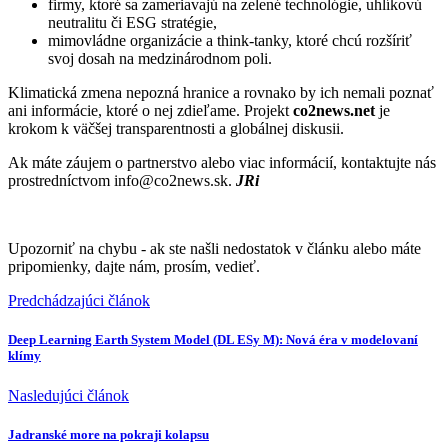
firmy, ktoré sa zameriavajú na zelené technológie, uhlíkovú
neutralitu či ESG stratégie,
mimovládne organizácie a think-tanky, ktoré chcú rozšíriť
svoj dosah na medzinárodnom poli.
Klimatická zmena nepozná hranice a rovnako by ich nemali poznať
ani informácie, ktoré o nej zdieľame. Projekt
co2news.net
je
krokom k väčšej transparentnosti a globálnej diskusii.
Ak máte záujem o partnerstvo alebo viac informácií, kontaktujte nás
prostredníctvom info@co2news.sk.
JRi
Upozorniť na chybu
- ak ste našli nedostatok v článku alebo máte
pripomienky, dajte nám, prosím, vedieť.
Predchádzajúci článok
Deep Learning Earth System Model (DL ESy M): Nová éra v modelovaní
klímy
Nasledujúci článok
Jadranské more na pokraji kolapsu