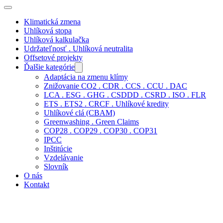
Klimatická zmena
Uhlíková stopa
Uhlíková kalkulačka
Udržateľnosť . Uhlíková neutralita
Offsetové projekty
Ďalšie kategórie
Adaptácia na zmenu klímy
Znižovanie CO2 . CDR . CCS . CCU . DAC
LCA . ESG . GHG . CSDDD . CSRD . ISO . FLR
ETS . ETS2 . CRCF . Uhlíkové kredity
Uhlíkové clá (CBAM)
Greenwashing . Green Claims
COP28 . COP29 . COP30 . COP31
IPCC
Inštitúcie
Vzdelávanie
Slovník
O nás
Kontakt