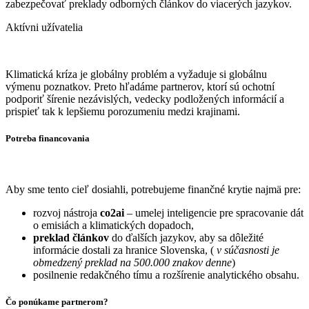
zabezpečovať preklady odborných článkov do viacerých jazykov.
Aktívni užívatelia
Klimatická kríza je globálny problém a vyžaduje si globálnu
výmenu poznatkov. Preto hľadáme partnerov, ktorí sú ochotní
podporiť šírenie nezávislých, vedecky podložených informácií a
prispieť tak k lepšiemu porozumeniu medzi krajinami.
Potreba financovania
Aby sme tento cieľ dosiahli, potrebujeme finančné krytie najmä pre:
rozvoj nástroja
co2ai
– umelej inteligencie pre spracovanie dát
o emisiách a klimatických dopadoch,
preklad článkov
do ďalších jazykov, aby sa dôležité
informácie dostali za hranice Slovenska, (
v súčasnosti je
obmedzený preklad na 500.000 znakov denne
)
posilnenie redakčného tímu a rozšírenie analytického obsahu.
Čo ponúkame partnerom?