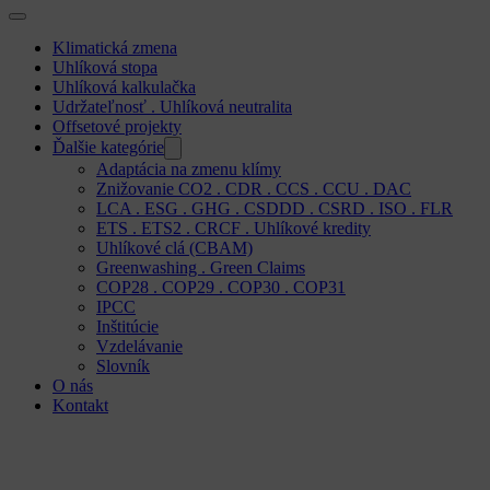
Klimatická zmena
Uhlíková stopa
Uhlíková kalkulačka
Udržateľnosť . Uhlíková neutralita
Offsetové projekty
Ďalšie kategórie
Adaptácia na zmenu klímy
Znižovanie CO2 . CDR . CCS . CCU . DAC
LCA . ESG . GHG . CSDDD . CSRD . ISO . FLR
ETS . ETS2 . CRCF . Uhlíkové kredity
Uhlíkové clá (CBAM)
Greenwashing . Green Claims
COP28 . COP29 . COP30 . COP31
IPCC
Inštitúcie
Vzdelávanie
Slovník
O nás
Kontakt