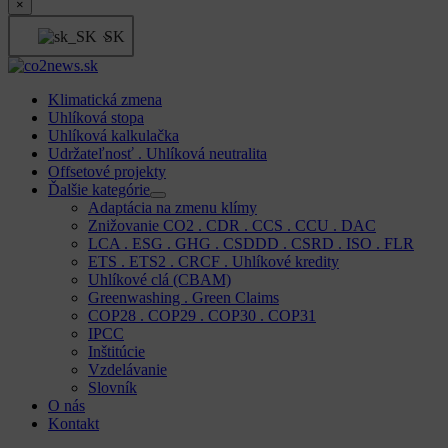
×
SK
Klimatická zmena
Uhlíková stopa
Uhlíková kalkulačka
Udržateľnosť . Uhlíková neutralita
Offsetové projekty
Ďalšie kategórie
Adaptácia na zmenu klímy
Znižovanie CO2 . CDR . CCS . CCU . DAC
LCA . ESG . GHG . CSDDD . CSRD . ISO . FLR
ETS . ETS2 . CRCF . Uhlíkové kredity
Uhlíkové clá (CBAM)
Greenwashing . Green Claims
COP28 . COP29 . COP30 . COP31
IPCC
Inštitúcie
Vzdelávanie
Slovník
O nás
Kontakt