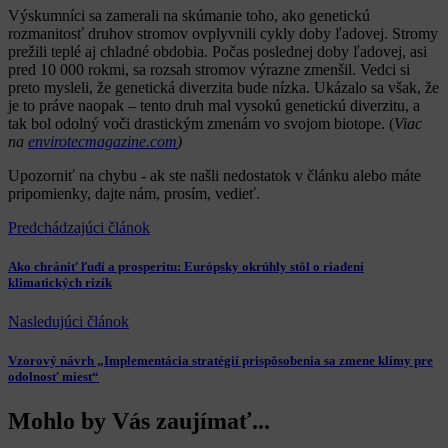
Výskumníci sa zamerali na skúmanie toho, ako genetickú
rozmanitosť druhov stromov ovplyvnili cykly doby ľadovej. Stromy
prežili teplé aj chladné obdobia. Počas poslednej doby ľadovej, asi
pred 10 000 rokmi, sa rozsah stromov výrazne zmenšil. Vedci si
preto mysleli, že genetická diverzita bude nízka. Ukázalo sa však, že
je to práve naopak – tento druh mal vysokú genetickú diverzitu, a
tak bol odolný voči drastickým zmenám vo svojom biotope. (
Viac
na
envirotecmagazine.com
)
Upozorniť na chybu
- ak ste našli nedostatok v článku alebo máte
pripomienky, dajte nám, prosím, vedieť.
Predchádzajúci článok
Ako chrániť ľudí a prosperitu: Európsky okrúhly stôl o riadení
klimatických rizík
Nasledujúci článok
Vzorový návrh „Implementácia stratégií prispôsobenia sa zmene klímy pre
odolnosť miest“
Mohlo by Vás zaujímať...