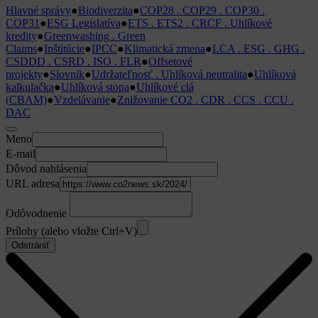
Hlavné správy
●
Biodiverzita
●
COP28 . COP29 . COP30 .
COP31
●
ESG Legislatíva
●
ETS . ETS2 . CRCF . Uhlíkové
kredity
●
Greenwashing . Green
Claims
●
Inštitúcie
●
IPCC
●
Klimatická zmena
●
LCA . ESG . GHG .
CSDDD . CSRD . ISO . FLR
●
Offsetové
projekty
●
Slovník
●
Udržateľnosť . Uhlíková neutralita
●
Uhlíková
kalkulačka
●
Uhlíková stopa
●
Uhlíkové clá
(CBAM)
●
Vzdelávanie
●
Znižovanie CO2 . CDR . CCS . CCU .
DAC
Meno
E-mail
Dôvod nahlásenia
URL adresa
Odôvodnenie
Prílohy (alebo vložte Ctrl+V)
Odstrániť