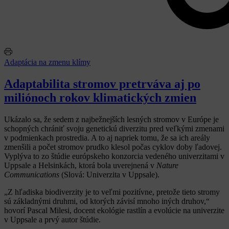
Adaptácia na zmenu klímy
Adaptabilita stromov pretrváva aj po
miliónoch rokov klimatických zmien
Ukázalo sa, že sedem z najbežnejších lesných stromov v Európe je
schopných chrániť svoju genetickú diverzitu pred veľkými zmenami
v podmienkach prostredia. A to aj napriek tomu, že sa ich areály
zmenšili a počet stromov prudko klesol počas cyklov doby ľadovej.
Vyplýva to zo štúdie európskeho konzorcia vedeného univerzitami v
Uppsale a Helsinkách, ktorá bola uverejnená v
Nature
Communications
(Slová: Univerzita v Uppsale).
„Z hľadiska biodiverzity je to veľmi pozitívne, pretože tieto stromy
sú základnými druhmi, od ktorých závisí mnoho iných druhov,“
hovorí Pascal Milesi, docent ekológie rastlín a evolúcie na univerzite
v Uppsale a prvý autor štúdie.