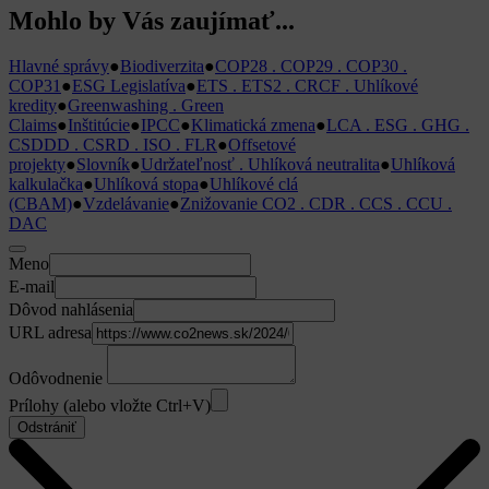
Mohlo by Vás zaujímať...
Hlavné správy
●
Biodiverzita
●
COP28 . COP29 . COP30 .
COP31
●
ESG Legislatíva
●
ETS . ETS2 . CRCF . Uhlíkové
kredity
●
Greenwashing . Green
Claims
●
Inštitúcie
●
IPCC
●
Klimatická zmena
●
LCA . ESG . GHG .
CSDDD . CSRD . ISO . FLR
●
Offsetové
projekty
●
Slovník
●
Udržateľnosť . Uhlíková neutralita
●
Uhlíková
kalkulačka
●
Uhlíková stopa
●
Uhlíkové clá
(CBAM)
●
Vzdelávanie
●
Znižovanie CO2 . CDR . CCS . CCU .
DAC
Meno
E-mail
Dôvod nahlásenia
URL adresa
Odôvodnenie
Prílohy (alebo vložte Ctrl+V)
Odstrániť