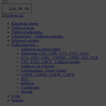
×
SK
Klimatická zmena
Uhlíková stopa
Uhlíková kalkulačka
Udržateľnosť . Uhlíková neutralita
Offsetové projekty
Ďalšie kategórie
Adaptácia na zmenu klímy
Znižovanie CO2 . CDR . CCS . CCU . DAC
LCA . ESG . GHG . CSDDD . CSRD . ISO . FLR
ETS . ETS2 . CRCF . Uhlíkové kredity
Uhlíkové clá (CBAM)
Greenwashing . Green Claims
COP28 . COP29 . COP30 . COP31
IPCC
Inštitúcie
Vzdelávanie
Slovník
O nás
Kontakt