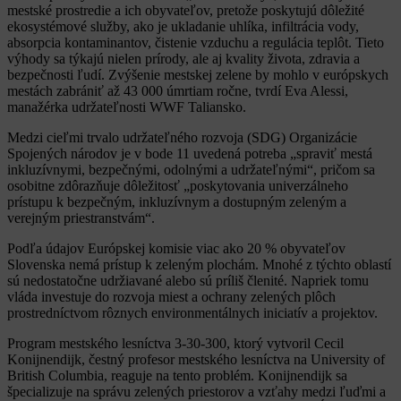
mestské prostredie a ich obyvateľov, pretože poskytujú dôležité
ekosystémové služby, ako je ukladanie uhlíka, infiltrácia vody,
absorpcia kontaminantov, čistenie vzduchu a regulácia teplôt. Tieto
výhody sa týkajú nielen prírody, ale aj kvality života, zdravia a
bezpečnosti ľudí. Zvýšenie mestskej zelene by mohlo v európskych
mestách zabrániť až 43 000 úmrtiam ročne, tvrdí Eva Alessi,
manažérka udržateľnosti WWF Taliansko.
Medzi cieľmi trvalo udržateľného rozvoja (SDG) Organizácie
Spojených národov je v bode 11 uvedená potreba „spraviť mestá
inkluzívnymi, bezpečnými, odolnými a udržateľnými“, pričom sa
osobitne zdôrazňuje dôležitosť „poskytovania univerzálneho
prístupu k bezpečným, inkluzívnym a dostupným zeleným a
verejným priestranstvám“.
Podľa údajov Európskej komisie viac ako 20 % obyvateľov
Slovenska nemá prístup k zeleným plochám. Mnohé z týchto oblastí
sú nedostatočne udržiavané alebo sú príliš členité. Napriek tomu
vláda investuje do rozvoja miest a ochrany zelených plôch
prostredníctvom rôznych environmentálnych iniciatív a projektov.
Program mestského lesníctva 3-30-300, ktorý vytvoril Cecil
Konijnendijk, čestný profesor mestského lesníctva na University of
British Columbia, reaguje na tento problém. Konijnendijk sa
špecializuje na správu zelených priestorov a vzťahy medzi ľuďmi a