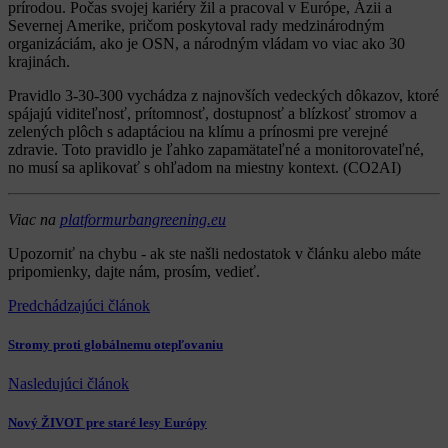
prírodou. Počas svojej kariéry žil a pracoval v Európe, Ázii a
Severnej Amerike, pričom poskytoval rady medzinárodným
organizáciám, ako je OSN, a národným vládam vo viac ako 30
krajinách.
Pravidlo 3-30-300 vychádza z najnovších vedeckých dôkazov, ktoré
spájajú viditeľnosť, prítomnosť, dostupnosť a blízkosť stromov a
zelených plôch s adaptáciou na klímu a prínosmi pre verejné
zdravie. Toto pravidlo je ľahko zapamätateľné a monitorovateľné,
no musí sa aplikovať s ohľadom na miestny kontext. (CO2AI)
Viac na
platformurbangreening.eu
Upozorniť na chybu
- ak ste našli nedostatok v článku alebo máte
pripomienky, dajte nám, prosím, vedieť.
Predchádzajúci článok
Stromy proti globálnemu otepľovaniu
Nasledujúci článok
Nový ŽIVOT pre staré lesy Európy