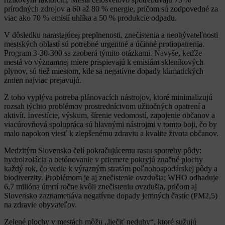
prírodných zdrojov a 60 až 80 % energie, pričom sú zodpovedné za
viac ako 70 % emisií uhlíka a 50 % produkcie odpadu.
V dôsledku narastajúcej preplnenosti, znečistenia a neobývateľnosti
mestských oblastí sú potrebné urgentné a účinné protiopatrenia.
Program 3-30-300 sa zaoberá týmito otázkami. Navyše, keďže
mestá vo významnej miere prispievajú k emisiám skleníkových
plynov, sú tiež miestom, kde sa negatívne dopady klimatických
zmien najviac prejavujú.
Z toho vyplýva potreba plánovacích nástrojov, ktoré minimalizujú
rozsah týchto problémov prostredníctvom užitočných opatrení a
aktivít. Investície, výskum, šírenie vedomostí, zapojenie občanov a
viacúrovňová spolupráca sú hlavnými nástrojmi v tomto boji, čo by
malo napokon viesť k zlepšenému zdraviu a kvalite života občanov.
Medzitým Slovensko čelí pokračujúcemu rastu spotreby pôdy:
hydroizolácia a betónovanie v priemere pokryjú značné plochy
každý rok, čo vedie k výrazným stratám poľnohospodárskej pôdy a
biodiverzity. Problémom je aj znečistenie ovzdušia; WHO odhaduje
6,7 milióna úmrtí ročne kvôli znečisteniu ovzdušia, pričom aj
Slovensko zaznamenáva negatívne dopady jemných častíc (PM2,5)
na zdravie obyvateľov.
Zelené plochy v mestách môžu „liečiť neduhy“, ktoré sužujú