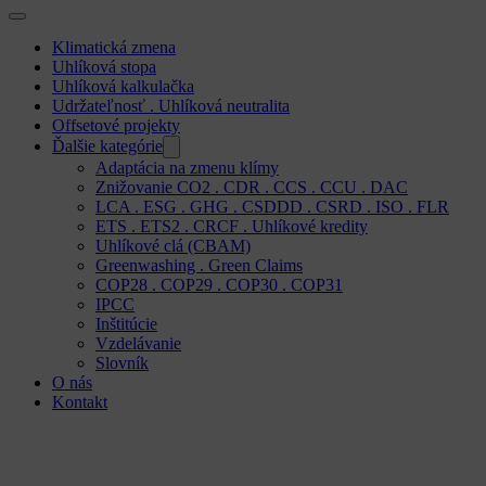
Klimatická zmena
Uhlíková stopa
Uhlíková kalkulačka
Udržateľnosť . Uhlíková neutralita
Offsetové projekty
Ďalšie kategórie
Adaptácia na zmenu klímy
Znižovanie CO2 . CDR . CCS . CCU . DAC
LCA . ESG . GHG . CSDDD . CSRD . ISO . FLR
ETS . ETS2 . CRCF . Uhlíkové kredity
Uhlíkové clá (CBAM)
Greenwashing . Green Claims
COP28 . COP29 . COP30 . COP31
IPCC
Inštitúcie
Vzdelávanie
Slovník
O nás
Kontakt