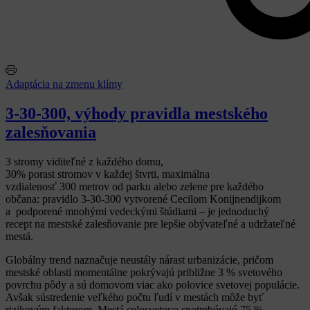
Adaptácia na zmenu klímy
3-30-300, výhody pravidla mestského
zalesňovania
3 stromy viditeľné z každého domu,
30% porast stromov v každej štvrti, maximálna
vzdialenosť 300 metrov od parku alebo zelene pre každého
občana: pravidlo 3-30-300
vytvorené Cecilom Konijnendijkom
a podporené mnohými vedeckými štúdiami – je jednoduchý
recept na mestské zalesňovanie pre lepšie obývateľné a udržateľné
mestá.
Globálny trend naznačuje neustály nárast urbanizácie, pričom
mestské oblasti momentálne pokrývajú približne 3 % svetového
povrchu pôdy a sú domovom viac ako polovice svetovej populácie.
Avšak sústredenie veľkého počtu ľudí v mestách môže byť
rizikovým faktorom. Mestá celosvetovo spotrebúvajú 75 %