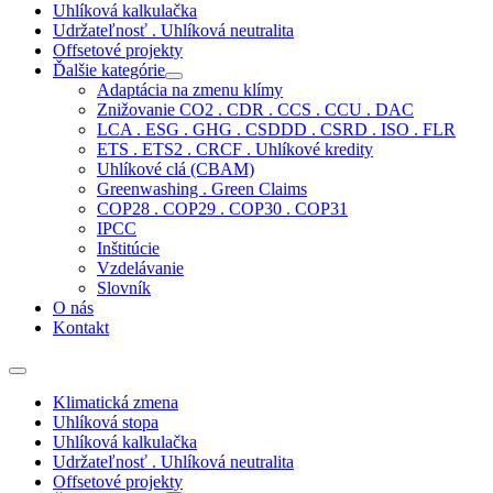
Uhlíková kalkulačka
Udržateľnosť . Uhlíková neutralita
Offsetové projekty
Ďalšie kategórie
Adaptácia na zmenu klímy
Znižovanie CO2 . CDR . CCS . CCU . DAC
LCA . ESG . GHG . CSDDD . CSRD . ISO . FLR
ETS . ETS2 . CRCF . Uhlíkové kredity
Uhlíkové clá (CBAM)
Greenwashing . Green Claims
COP28 . COP29 . COP30 . COP31
IPCC
Inštitúcie
Vzdelávanie
Slovník
O nás
Kontakt
Klimatická zmena
Uhlíková stopa
Uhlíková kalkulačka
Udržateľnosť . Uhlíková neutralita
Offsetové projekty