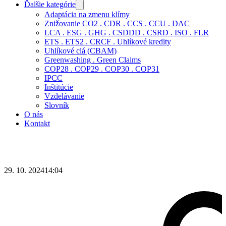
Ďalšie kategórie
Adaptácia na zmenu klímy
Znižovanie CO2 . CDR . CCS . CCU . DAC
LCA . ESG . GHG . CSDDD . CSRD . ISO . FLR
ETS . ETS2 . CRCF . Uhlíkové kredity
Uhlíkové clá (CBAM)
Greenwashing . Green Claims
COP28 . COP29 . COP30 . COP31
IPCC
Inštitúcie
Vzdelávanie
Slovník
O nás
Kontakt
29. 10. 2024
14:04