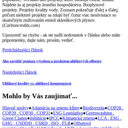
Nájdete tu aj projekty lesného hospodárstva. Bioplynové
projekty. Projekty kvality vody. Zoznam pokračuje ďalej a ďalej,
pričom niektoré projekty sa zdajú byť čoraz viac nesúvisiace so
skutočným znižovaním emisií skleníkových plynov.
(
Carboncredits.com
)
Upozorniť na chybu
- ak ste našli nedostatok v článku alebo máte
pripomienky, dajte nám, prosím, vedieť.
Predchádzajúci článok
Ako zarobiť peniaze výrobou a predajom uhlíkových offsetov
Nasledujúci článok
Uhlíkové kredity vs. uhlíkové kompenzácie
Mohlo by Vás zaujímať...
Hlavné správy
●
Adaptácia na zmenu klímy
●
Biodiverzita
●
COP28 .
COP29 . COP30 . COP31
●
ESG Legislatíva
●
Greenwashing .
Green Claims
●
Inštitúcie
●
IPCC
●
Klimatická zmena
●
LCA . ESG .
GHG . CSDDD . CSRD . ISO . FLR
●
Offsetové