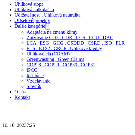
Uhlíková stopa
Uhlíková kalkulačka
Udržateľnosť . Uhlíková neutralita
Offsetové projekty
Ďalšie kategórie
Adaptácia na zmenu klímy
Znižovanie CO2 . CDR . CCS . CCU . DAC
LCA . ESG . GHG . CSDDD . CSRD . ISO . FLR
ETS . ETS2 . CRCF . Uhlíkové kredity
Uhlíkové clá (CBAM)
Greenwashing . Green Claims
COP28 . COP29 . COP30 . COP31
IPCC
Inštitúcie
Vzdelávanie
Slovník
O nás
Kontakt
16. 10. 2023
7:25