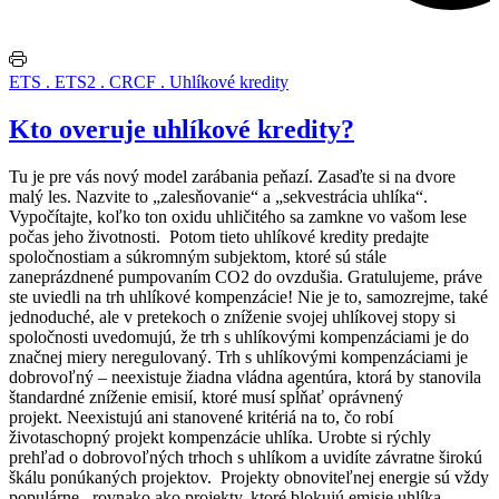
ETS . ETS2 . CRCF . Uhlíkové kredity
Kto overuje uhlíkové kredity?
Tu je pre vás nový model zarábania peňazí.
Zasaďte si na dvore
malý les. Nazvite to „zalesňovanie“ a „sekvestrácia uhlíka“.
Vypočítajte, koľko ton oxidu uhličitého sa zamkne vo vašom lese
počas jeho životnosti. Potom tieto uhlíkové kredity predajte
spoločnostiam a súkromným subjektom, ktoré sú stále
zaneprázdnené pumpovaním CO2 do ovzdušia.
Gratulujeme, práve
ste uviedli na trh uhlíkové kompenzácie!
Nie je to, samozrejme, také
jednoduché, ale v pretekoch o zníženie svojej uhlíkovej stopy si
spoločnosti uvedomujú, že trh s uhlíkovými kompenzáciami je do
značnej miery neregulovaný.
Trh s uhlíkovými kompenzáciami je
dobrovoľný – neexistuje žiadna vládna agentúra, ktorá by stanovila
štandardné zníženie emisií, ktoré musí spĺňať oprávnený
projekt. Neexistujú ani stanovené kritériá na to, čo robí
životaschopný projekt kompenzácie uhlíka.
Urobte si rýchly
prehľad o dobrovoľných trhoch s uhlíkom a uvidíte závratne širokú
škálu ponúkaných projektov. Projekty obnoviteľnej energie sú vždy
populárne, rovnako ako projekty, ktoré blokujú emisie uhlíka.