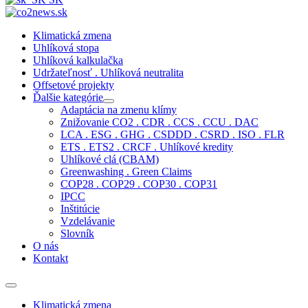
Klimatická zmena
Uhlíková stopa
Uhlíková kalkulačka
Udržateľnosť . Uhlíková neutralita
Offsetové projekty
Ďalšie kategórie
Adaptácia na zmenu klímy
Znižovanie CO2 . CDR . CCS . CCU . DAC
LCA . ESG . GHG . CSDDD . CSRD . ISO . FLR
ETS . ETS2 . CRCF . Uhlíkové kredity
Uhlíkové clá (CBAM)
Greenwashing . Green Claims
COP28 . COP29 . COP30 . COP31
IPCC
Inštitúcie
Vzdelávanie
Slovník
O nás
Kontakt
Klimatická zmena