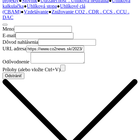
projekty
●
Slovník
●
Udržateľnosť . Uhlíková neutralita
●
Uhlíková
kalkulačka
●
Uhlíková stopa
●
Uhlíkové clá
(CBAM)
●
Vzdelávanie
●
Znižovanie CO2 . CDR . CCS . CCU .
DAC
Meno
E-mail
Dôvod nahlásenia
URL adresa
Odôvodnenie
Prílohy (alebo vložte Ctrl+V)
Odstrániť